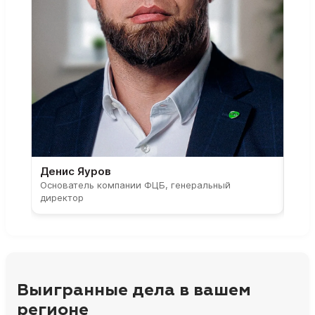
Денис Яуров
Све
Основатель компании ФЦБ, генеральный
Соос
директор
парт
Выигранные дела в вашем
регионе