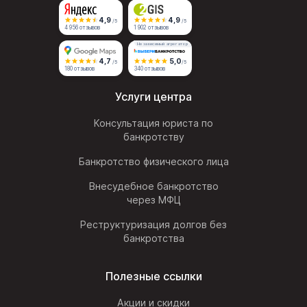
4,9
4,9
/5
/5
4 956 отзывов
1 902 отзывов
Независимый агрегатор
4,7
5,0
/5
/5
180 отзывов
340 отзывов
Услуги центра
Консультация юриста по
банкротству
Банкротство физического лица
Внесудебное банкротство
через МФЦ
Реструктуризация долгов без
банкротства
Полезные ссылки
Акции и скидки