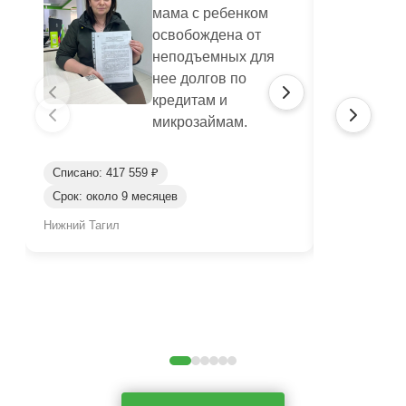
мама с ребенком
освобождена от
неподъемных для
нее долгов по
кредитам и
микрозаймам.
Списано: 417 559 ₽
Списано: 95
Срок: около 9 месяцев
Срок: окол
Нижний Тагил
Нижний Таги