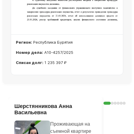
Регион:
Республика Бурятия
Номер дела:
А10-4257/2025
Списан долг:
1 235 397 ₽
Ознакомиться с делом →
Шерстянникова Анна
Печагина
Васильевна
Василье
Проживающая на
съемной квартире