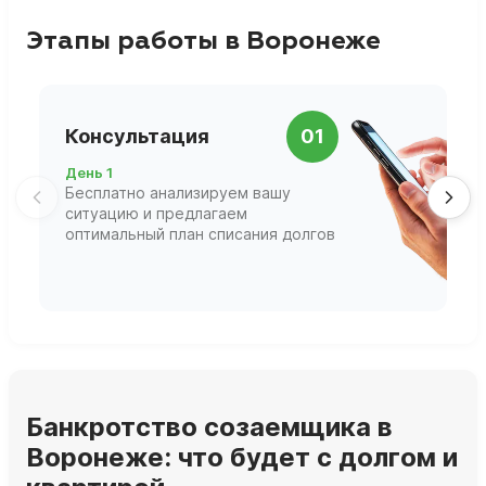
Этапы работы в Воронеже
П
Консультация
01
д
День 1
Д
Бесплатно анализируем вашу
В
ситуацию и предлагаем
П
оптимальный план списания долгов
ф
г
Банкротство созаемщика в
Воронеже: что будет с долгом и