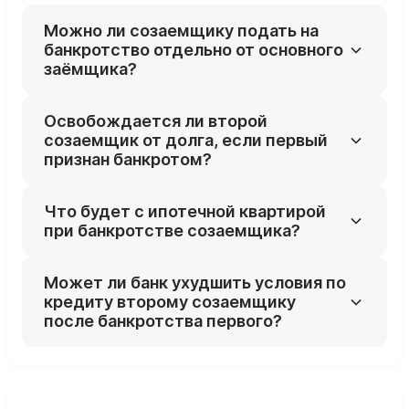
Можно ли созаемщику подать на
банкротство отдельно от основного
заёмщика?
Да, каждый из заёмщиков вправе
Освобождается ли второй
инициировать свою процедуру банкротства
созаемщик от долга, если первый
независимо от других участников кредита.
признан банкротом?
Нет, банк может требовать остаток
Что будет с ипотечной квартирой
задолженности с любого из созаемщиков,
при банкротстве созаемщика?
статус банкрота одного не освобождает
другого.
Если второй заёмщик продолжает платить
Может ли банк ухудшить условия по
и банк согласен, квартира может быть
кредиту второму созаемщику
сохранена; при прекращении платежей
после банкротства первого?
велик риск её продажи в конкурсной массе.
Банк вправе пересмотреть график и усилить
требования к оставшемуся заёмщику, но
обязан соблюдать условия договора и