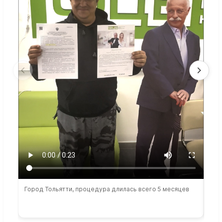
Город Тольятти, процедура длилась всего 5 месяцев
Сто
раб