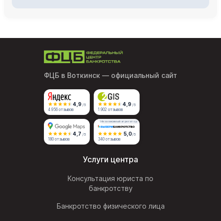
ФЦБ в Воткинск
— официальный сайт
4,9
4,9
/5
/5
4 956 отзывов
1 902 отзывов
Независимый агрегатор
4,7
5,0
/5
/5
180 отзывов
340 отзывов
Услуги центра
Консультация юриста по
банкротству
Банкротство физического лица