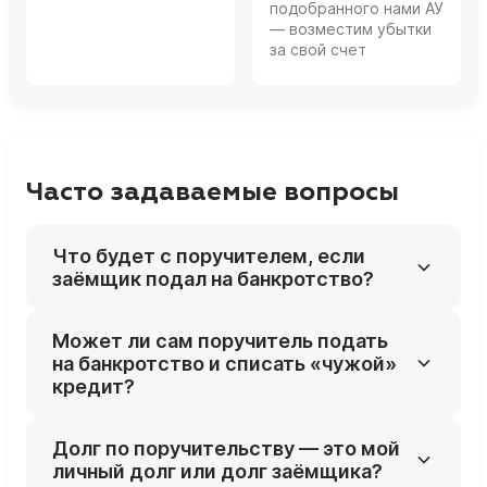
подобранного нами АУ
— возместим убытки
за свой счет
Часто задаваемые вопросы
Что будет с поручителем, если
заёмщик подал на банкротство?
Банкротство заёмщика не прекращает
Может ли сам поручитель подать
поручительство: кредитор по‑прежнему
на банкротство и списать «чужой»
вправе взыскать весь оставшийся долг с
кредит?
поручителя. Поэтому после запуска
процедуры в отношении основного
Да, поручитель как физлицо имеет право на
Долг по поручительству — это мой
должника банки часто активнее
собственное банкротство, если сумма его
личный долг или долг заёмщика?
предъявляют требования именно к
долгов (включая обязательства по