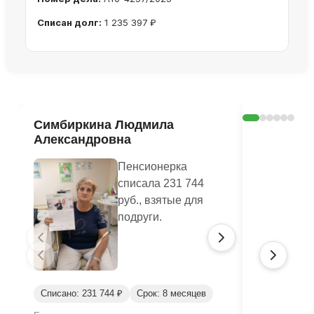
Списан долг:
1 235 397 ₽
Ознакомиться с делом →
Симбиркина Людмила
Ролдуги
Александровна
Михайло
Пенсионерка
списала 231 744
руб., взятые для
подруги.
Списано: 231 744 ₽
Срок: 8 месяцев
Списано: 10