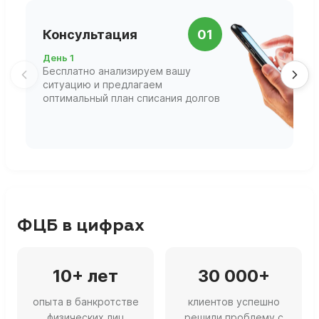
П
Консультация
01
д
День 1
Д
Бесплатно анализируем вашу
В
ситуацию и предлагаем
П
оптимальный план списания долгов
ф
г
ФЦБ в цифрах
10+ лет
30 000+
опыта в банкротстве
клиентов успешно
физических лиц
решили проблему с