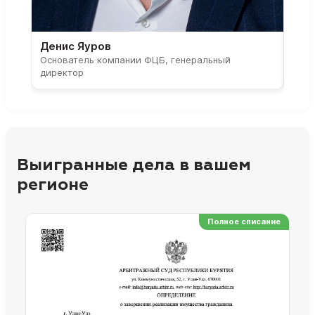
Денис Яуров
Све
Основатель компании ФЦБ, генеральный
Соос
директор
парт
Выигранные дела в вашем
регионе
Полное списание
Ре
Но
Сп