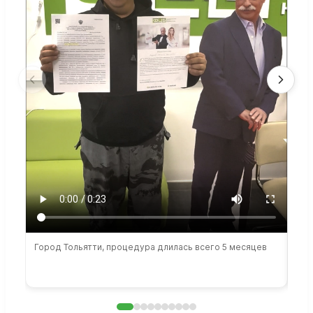
Город Тольятти, процедура длилась всего 5 месяцев
Сто
раб