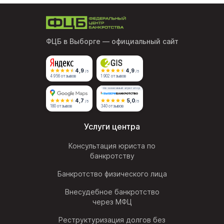
ФЦБ в Выборге
— официальный сайт
4,9
4,9
/5
/5
4 956 отзывов
1 902 отзывов
Независимый агрегатор
4,7
5,0
/5
/5
180 отзывов
340 отзывов
Услуги центра
Консультация юриста по
банкротству
Банкротство физического лица
Внесудебное банкротство
через МФЦ
Реструктуризация долгов без