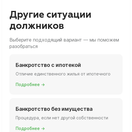
Суд смотрит на конкретную ситуацию: где
вы фактически живёте, есть ли ещё объекты
Другие ситуации
и какова их площадь и статус.
должников
Выберите подходящий вариант — мы поможем
разобраться
Банкротство с ипотекой
Отличие единственного жилья от ипотечного
Подробнее →
Банкротство без имущества
Процедура, если нет другой собственности
Подробнее →