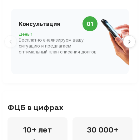
П
Консультация
01
д
День 1
Д
Бесплатно анализируем вашу
В
ситуацию и предлагаем
П
оптимальный план списания долгов
ф
г
ФЦБ в цифрах
10+ лет
30 000+