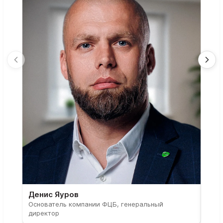
Денис Яуров
Све
Основатель компании ФЦБ, генеральный
Соос
директор
парт