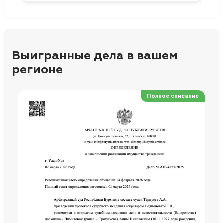
Выигранные дела в вашем
регионе
Полное списание
Ре
Но
Сп