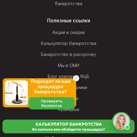
банкротства
Полезные ссылки
Акции и скидки
Калькулятор банкротства
Банкротство в рассрочку
Мы в СМИ
Блог компании ФЦБ
Подходит ли вам
процедура
Наши сотрудники
банкротства?
Вакансии
Проверить
бесплатно
Франшиза
КАЛЬКУЛЯТОР БАНКРОТСТВА
Во сколько вам обойдется процедура?