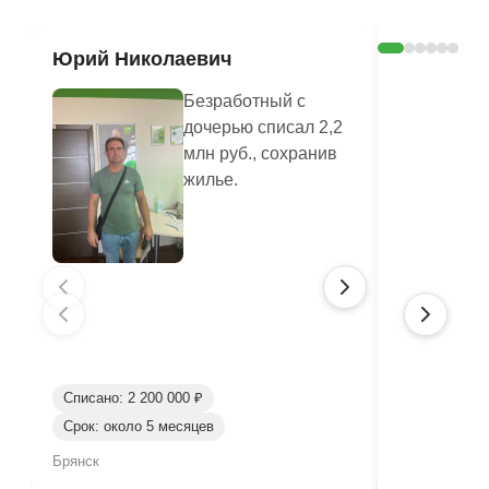
Юрий Николаевич
Валенти
Безработный с
дочерью списал 2,2
млн руб., сохранив
жилье.
Списано: 2 200 000 ₽
Срок: около 5 месяцев
Списано: 80
Брянск
Брянск