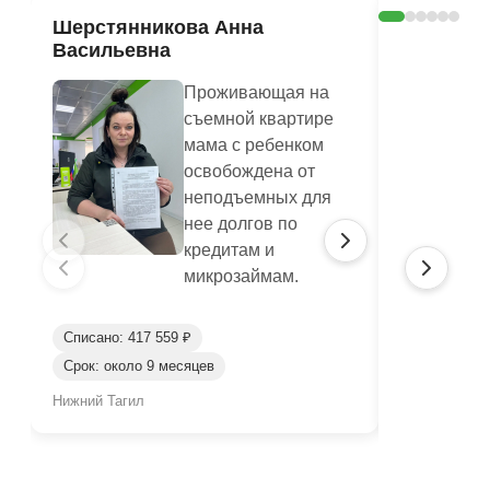
Шерстянникова Анна
Печагина
Васильевна
Василье
Проживающая на
съемной квартире
мама с ребенком
освобождена от
неподъемных для
нее долгов по
кредитам и
микрозаймам.
Списано: 417 559 ₽
Списано: 95
Срок: около 9 месяцев
Срок: окол
Нижний Тагил
Нижний Таги