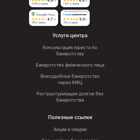
4,9
4,9
/5
/5
4 956 отзывов
1 902 отзывов
Независимый агрегатор
4,7
5,0
/5
/5
180 отзывов
340 отзывов
Услуги центра
Консультация юриста по
банкротству
Банкротство физического лица
Внесудебное банкротство
через МФЦ
Реструктуризация долгов без
банкротства
Полезные ссылки
Акции и скидки