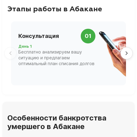
Этапы работы в Абакане
П
Консультация
01
д
День 1
Д
Бесплатно анализируем вашу
В
ситуацию и предлагаем
П
оптимальный план списания долгов
ф
г
Особенности банкротства
умершего в Абакане