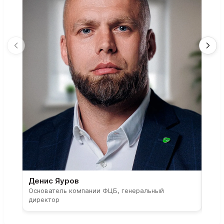
Денис Яуров
Све
Основатель компании ФЦБ, генеральный
Соос
директор
парт