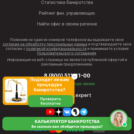
Статистика банкротства
Рейтинг фин. управляющих
Найти офис в своем регионе
Позвонив на один из номеров телефонов вы выражаете свое
согласие на обработку персональных данных
и подтверждаете свое
согласие с
политикой конфиденциальности
и принимаете условия
Пользовательского соглашения
.
Информация на веб-странице не является публичной офертой и
рекламным предложением.
8 (800) 511-11-00
Подходит ли вам
бесплатная горячая линия
процедура
банкротства?
director@fcb.expert
Проверить
бесплатно
КАЛЬКУЛЯТОР БАНКРОТСТВА
Во сколько вам обойдется процедура?