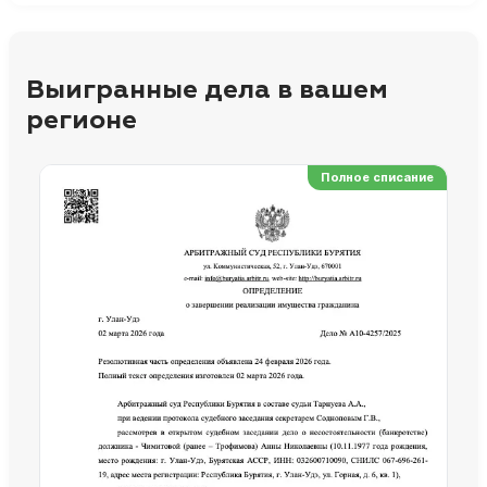
Выигранные дела в вашем
регионе
Полное списание
Ре
Но
Сп