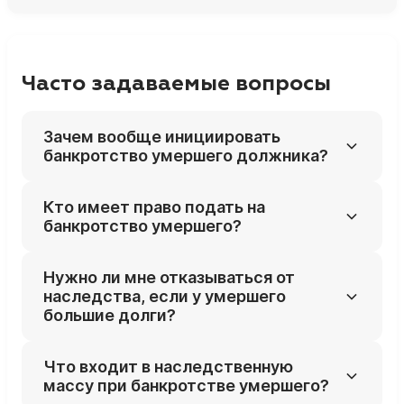
Часто задаваемые вопросы
Зачем вообще инициировать
банкротство умершего должника?
Процедура позволяет погашать долги
Кто имеет право подать на
умершего только за счёт его
банкротство умершего?
наследственного имущества, а не за счёт
личных денег наследников. Если после
Заявителями могут быть кредиторы
Нужно ли мне отказываться от
продажи наследства денег не хватит,
умершего, сами наследники (принявшие
наследства, если у умершего
оставшаяся часть долга списывается и не
наследство) или уполномоченные органы.
большие долги?
переходит на наследников.
Часто инициатором выступают как раз
наследники, чтобы защититься от
Не всегда: банкротство умершего как раз
Что входит в наследственную
требований кредиторов сверх стоимости
позволяет принять наследство и при этом
массу при банкротстве умершего?
наследства.
ограничить ответственность рамками