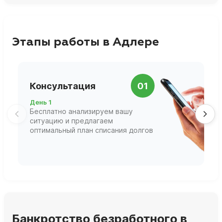
Этапы работы в Адлере
П
Консультация
01
д
День 1
Д
Бесплатно анализируем вашу
В
ситуацию и предлагаем
П
оптимальный план списания долгов
ф
г
Банкротство безработного в