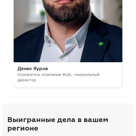
Денис Яуров
Све
Основатель компании ФЦБ, генеральный
Соос
директор
парт
Выигранные дела в вашем
регионе