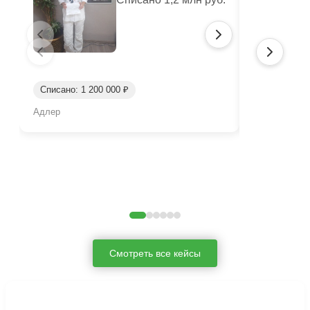
Списано: 1 200 000 ₽
Списано: 71
Адлер
Петрозаводс
Смотреть все кейсы