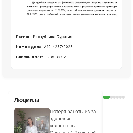
Регион:
Республика Бурятия
Номер дела:
А10-4257/2025
Списан долг:
1 235 397 ₽
Ознакомиться с делом →
Людмила
Людмила
Потеря работы из-за
здоровья,
коллекторы.
Списано 1,2 млн руб.