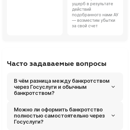
ущерб в результате
действий
подобранного нами АУ
— возместим убытки
за свой счет
Часто задаваемые вопросы
В чём разница между банкротством
через Госуслуги и обычным
банкротством?
Через Госуслуги вы подаёте заявление и
Можно ли оформить банкротство
часть документов онлайн, а не лично
полностью самостоятельно через
несёте их в суд. Сама процедура,
Госуслуги?
требования к должнику, последствия и