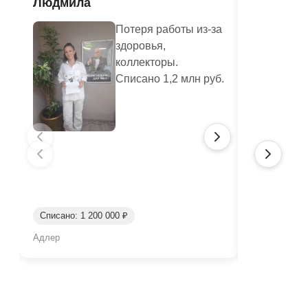
Людмила
Шерстян
Василье
Потеря работы из-за
здоровья,
коллекторы.
Списано 1,2 млн руб.
Списано: 41
Списано: 1 200 000 ₽
Срок: окол
Адлер
Нижний Таги