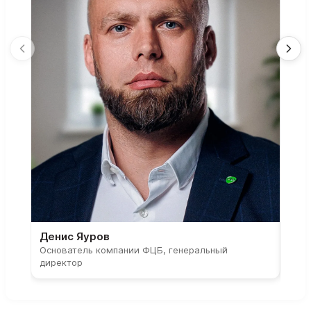
Денис Яуров
Све
Основатель компании ФЦБ, генеральный
Соос
директор
парт