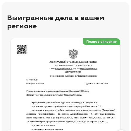
Выигранные дела в вашем
регионе
Полное списание
Ре
Но
Сп