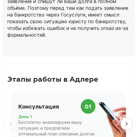
заявление и спишут ли ваши долги в полном
объёме. Поэтому перед тем как подать заявление
на банкротство через Госуслуги, имеет смысл
показать свою ситуацию юристу по банкротству,
чтобы избежать ошибок и не получить отказ из‑за
формальностей.
Этапы работы в Адлере
П
Консультация
01
д
День 1
Д
Бесплатно анализируем вашу
В
ситуацию и предлагаем
П
оптимальный план списания долгов
ф