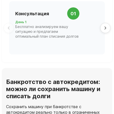
П
Консультация
01
д
День 1
Д
Бесплатно анализируем вашу
В
ситуацию и предлагаем
П
оптимальный план списания долгов
ф
г
Банкротство с автокредитом:
можно ли сохранить машину и
списать долги
Сохранить машину при банкротстве с
автокредитом реально только в ограниченных