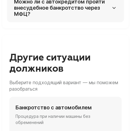
Можно ли с автокредитом пройти
проработки.
не хватает, оставшаяся сумма
внесудебное банкротство через
превращается в обычный необеспеченный
МФЦ?
долг и может быть списана по итогам
банкротства.
Практически нет: наличие автомобиля, на
который можно обратить взыскание,
нарушает условие «нет имущества» для
упрощённой процедуры.
Другие ситуации
должников
Выберите подходящий вариант — мы поможем
разобраться
Банкротство с автомобилем
Процедура при наличии машины без
обременений