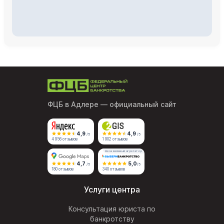
ФЦБ в Адлере
— официальный сайт
4,9
4,9
/5
/5
4 956 отзывов
1 902 отзывов
Независимый агрегатор
4,7
5,0
/5
/5
180 отзывов
340 отзывов
Услуги центра
Консультация юриста по
банкротству