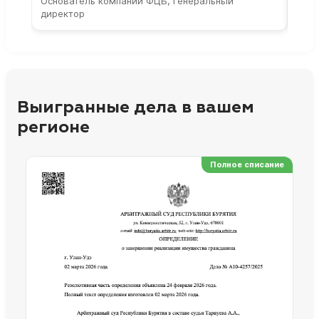
Основатель компании ФЦБ, генеральный
Соос
директор
парт
Выигранные дела в вашем
регионе
Полное списание
Ре
Но
Сп