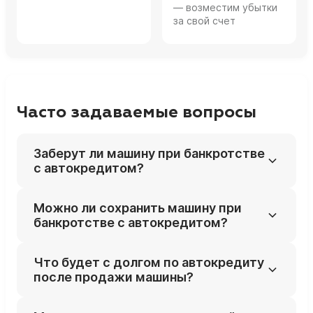
— возместим убытки
за свой счет
Часто задаваемые вопросы
Заберут ли машину при банкротстве
с автокредитом?
Почти всегда да: залоговый автомобиль
Можно ли сохранить машину при
включают в конкурсную массу и продают
банкротстве с автокредитом?
на торгах, если только нет специальных
оснований оставить его (например, авто
Шанс есть при реструктуризации долга
Что будет с долгом по автокредиту
для инвалида).
(если доход позволяет платить по плану)
после продажи машины?
или при выкупе авто с торгов третьими
лицами, но это требует индивидуальной
Выручка от продажи идёт банку; если денег