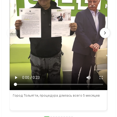
Город Тольятти, процедура длилась всего 5 месяцев
Сто
раб