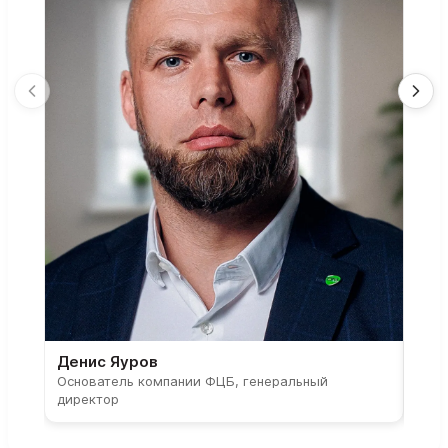
Денис Яуров
Све
Основатель компании ФЦБ, генеральный
Соос
директор
парт