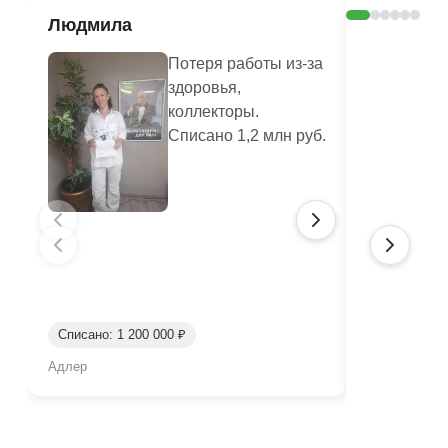
Людмила
Шерстян
Василье
Потеря работы из-за
здоровья,
коллекторы.
Списано 1,2 млн руб.
Списано: 41
Списано: 1 200 000 ₽
Срок: окол
Адлер
Нижний Таги