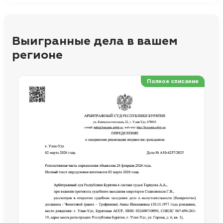
Выигранные дела в вашем
регионе
Полное списание
Ре
Но
Сп