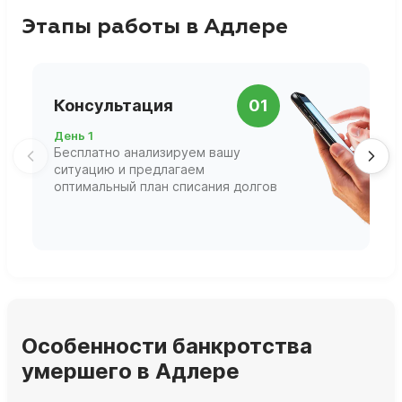
Этапы работы в Адлере
П
Консультация
01
д
День 1
Д
Бесплатно анализируем вашу
В
ситуацию и предлагаем
П
оптимальный план списания долгов
ф
г
Особенности банкротства
умершего в Адлере