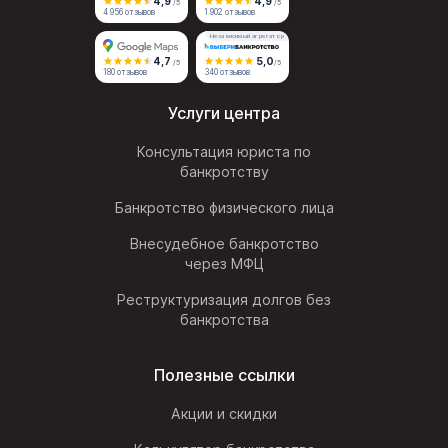
4,9
4,9
/5
/5
4 956 отзывов
1 902 отзывов
Независимый агрегатор
4,7
5,0
/5
/5
180 отзывов
340 отзывов
Услуги центра
Консультация юриста по
банкротству
Банкротство физического лица
Внесудебное банкротство
через МФЦ
Реструктуризация долгов без
банкротства
Полезные ссылки
Акции и скидки