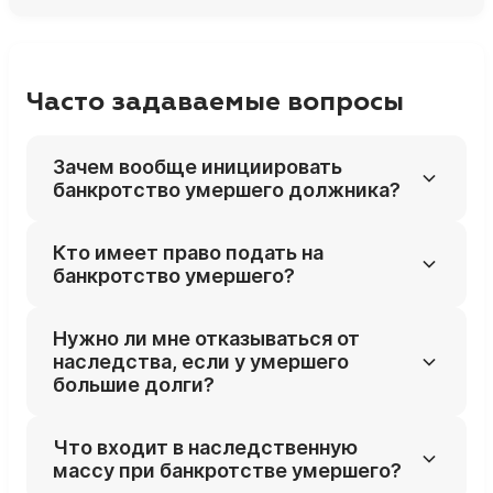
Часто задаваемые вопросы
Зачем вообще инициировать
банкротство умершего должника?
Процедура позволяет погашать долги
Кто имеет право подать на
умершего только за счёт его
банкротство умершего?
наследственного имущества, а не за счёт
личных денег наследников. Если после
Заявителями могут быть кредиторы
Нужно ли мне отказываться от
продажи наследства денег не хватит,
умершего, сами наследники (принявшие
наследства, если у умершего
оставшаяся часть долга списывается и не
наследство) или уполномоченные органы.
большие долги?
переходит на наследников.
Часто инициатором выступают как раз
наследники, чтобы защититься от
Не всегда: банкротство умершего как раз
Что входит в наследственную
требований кредиторов сверх стоимости
позволяет принять наследство и при этом
массу при банкротстве умершего?
наследства.
ограничить ответственность рамками