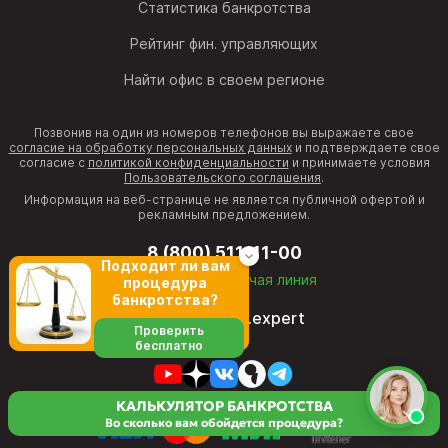
Статистика банкротства
Рейтинг фин. управляющих
Найти офис в своем регионе
Позвонив на один из номеров телефонов вы выражаете свое
согласие на обработку персональных данных
и подтверждаете свое
согласие с
политикой конфиденциальности
и принимаете условия
Пользовательского соглашения
.
Информация на веб-странице не является публичной офертой и
рекламным предложением.
8 (800) 511-11-00
Подходит ли вам
бесплатная горячая линия
процедура
банкротства?
director@fcb.expert
Проверить
бесплатно
КАЛЬКУЛЯТОР БАНКРОТСТВА
Во сколько вам обойдется процедура?