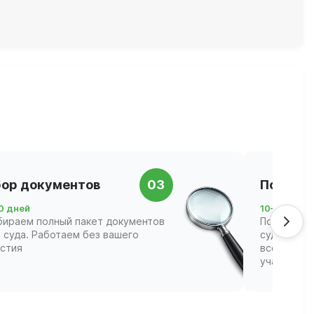
ор документов
03
Подача 
0 дней
10–21 день
бираем полный пакет документов
Подаём за
 суда. Работаем без вашего
суд и соп
астия
всех этапа
участвова