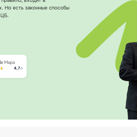
 правило, входит в
. Но есть законные способы
ФЦБ.
4,7
/5