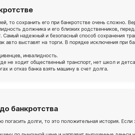
нкротстве
й, то сохранить его при банкротстве очень сложно. Ве
идность должника и его близких родственников, перед
ут. Самый надежный и безопасный способ сохранения тр
ак авто выставят на торги. В порядке исключения при б
ивенцев, инвалидность.
 где не ходит общественный транспорт, нет школ и детс
ах и отказ банка взять машину в счет долга.
 до банкротства
 погасить долги, то это положительная история. Если 
шину по рыночной цене и направит вырученные деньги н