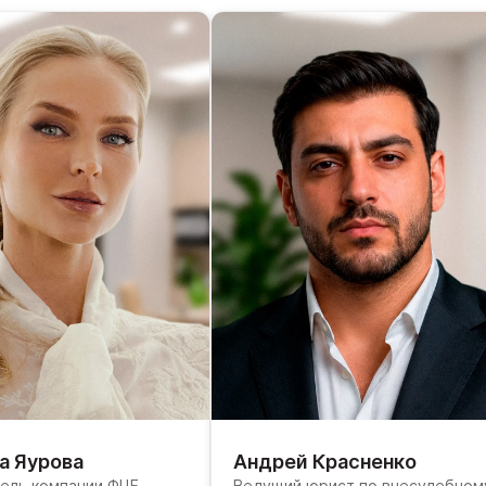
а Яурова
Андрей Красненко
ель компании ФЦБ,
Ведущий юрист по внесудебном