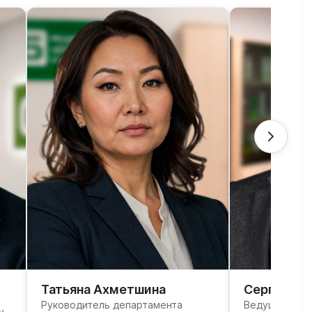
Татьяна Ахметшина
Сергей Ив
Руководитель департамента
Ведущий юри
у