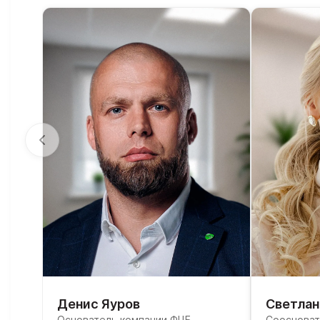
Денис Яуров
Светлан
Основатель компании ФЦБ,
Соосноват