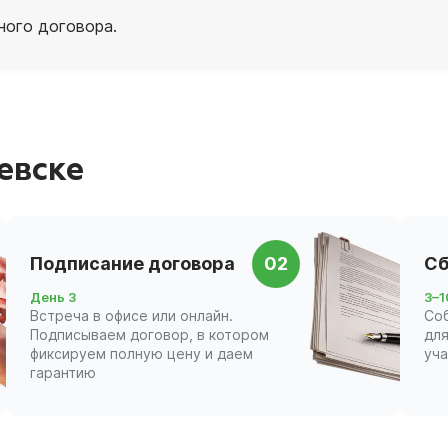
ного договора.
евске
Подписание договора
02
Сб
День 3
3–1
Встреча в офисе или онлайн.
Со
Подписываем договор, в котором
для
фиксируем полную цену и даем
уч
гарантию