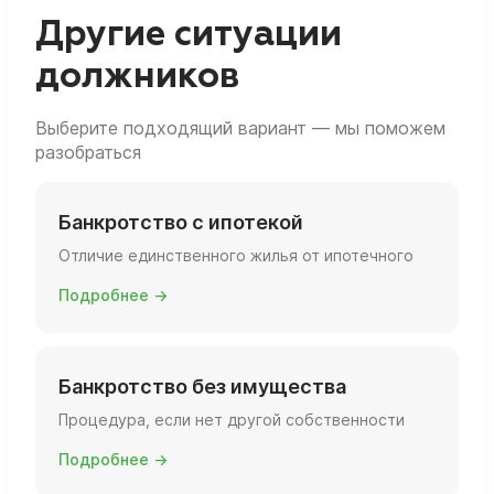
вы фактически живёте, есть ли ещё объекты
Другие ситуации
и какова их площадь и статус.
должников
Выберите подходящий вариант — мы поможем
разобраться
Банкротство с ипотекой
Отличие единственного жилья от ипотечного
Подробнее →
Банкротство без имущества
Процедура, если нет другой собственности
Подробнее →