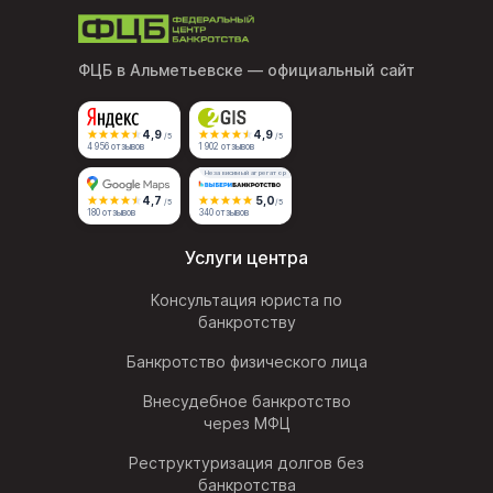
ФЦБ в Альметьевске
— официальный сайт
4,9
4,9
/5
/5
4 956 отзывов
1 902 отзывов
Независимый агрегатор
4,7
5,0
/5
/5
180 отзывов
340 отзывов
Услуги центра
Консультация юриста по
банкротству
Банкротство физического лица
Внесудебное банкротство
через МФЦ
Реструктуризация долгов без
банкротства