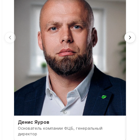
Денис Яуров
Све
Основатель компании ФЦБ, генеральный
Соос
директор
парт