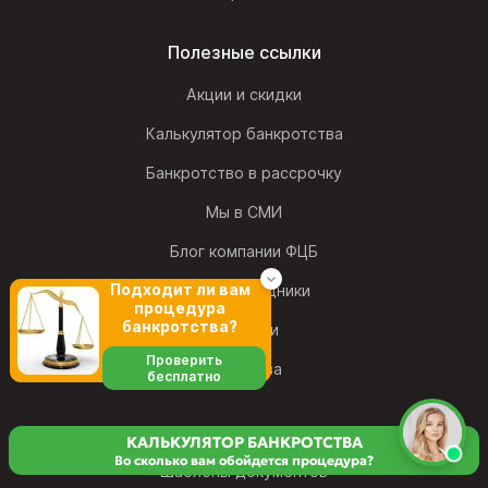
Полезные ссылки
Акции и скидки
Калькулятор банкротства
Банкротство в рассрочку
Мы в СМИ
Блог компании ФЦБ
Подходит ли вам
Наши сотрудники
процедура
банкротства?
Вакансии
Проверить
Франшиза
бесплатно
КАЛЬКУЛЯТОР БАНКРОТСТВА
Во сколько вам обойдется процедура?
Шаблоны документов