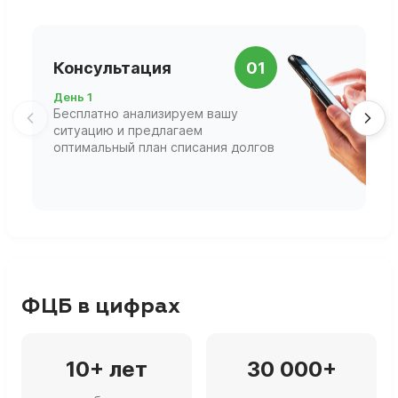
П
Консультация
01
д
День 1
Д
Бесплатно анализируем вашу
В
ситуацию и предлагаем
П
оптимальный план списания долгов
ф
г
ФЦБ в цифрах
10+ лет
30 000+