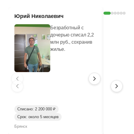
Юрий Николаевич
Валенти
Безработный с
дочерью списал 2,2
млн руб., сохранив
жилье.
Списано: 2 200 000 ₽
Срок: около 5 месяцев
Списано: 80
Брянск
Брянск