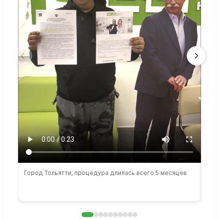
Город Тольятти, процедура длилась всего 5 месяцев
Сто
раб