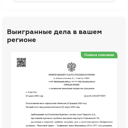
Выигранные дела в вашем
регионе
Полное списание
Ре
Но
Сп