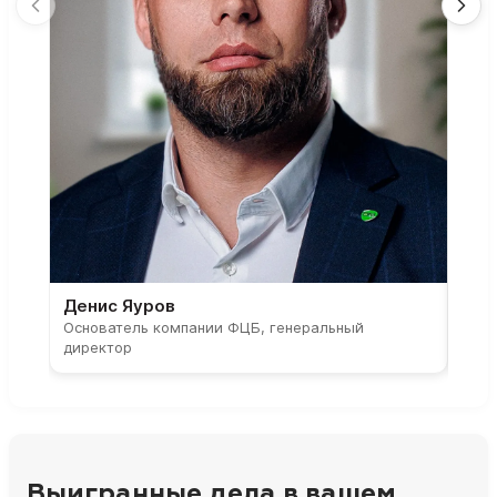
Денис Яуров
Све
Основатель компании ФЦБ, генеральный
Соос
директор
парт
Выигранные дела в вашем