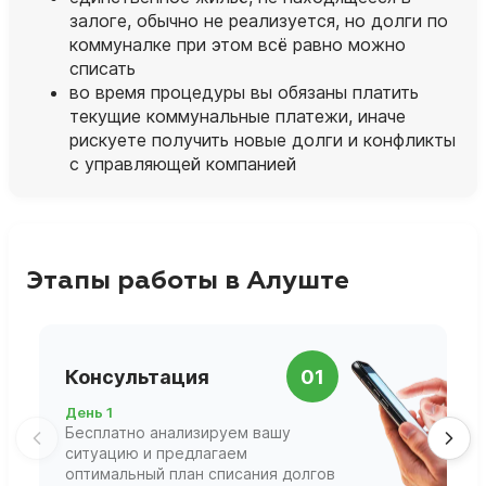
залоге, обычно не реализуется, но долги по
коммуналке при этом всё равно можно
списать
во время процедуры вы обязаны платить
текущие коммунальные платежи, иначе
рискуете получить новые долги и конфликты
с управляющей компанией
Этапы работы в Алуште
П
Консультация
01
д
День 1
Д
Бесплатно анализируем вашу
В
ситуацию и предлагаем
П
оптимальный план списания долгов
ф