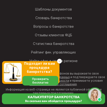
Шаблоны документов
Словарь банкротства
Вопросы о банкротстве
Отзывы клиентов ФЦБ
Статистика банкротства
Рейтинг фин. управляющих
Найти офис в своем регионе
Подходит ли вам
процедура
банкротства?
Позвонив на один из номеров телефонов вы выражаете свое
согласие на обработку персональных данных
и подтверждаете свое
Проверить
согласие с
политикой конфиденциальности
и принимаете условия
бесплатно
Пользовательского соглашения
.
Информация на веб-странице не является публичной офертой и
рекламным предложением.
КАЛЬКУЛЯТОР БАНКРОТСТВА
Во сколько вам обойдется процедура?
8 (800) 511-11-00