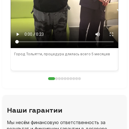
Город Тольятти, процедура длилась всего 5 месяцев
Сто
раб
Наши гарантии
Мы несём финансовую ответственность за
результат и фиксируем гарантии в договоре.