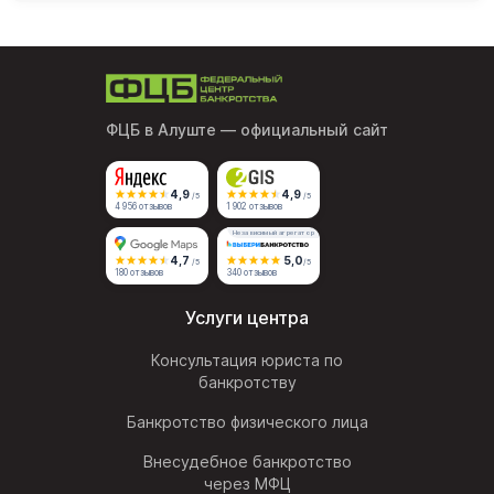
ФЦБ в Алуште
— официальный сайт
4,9
4,9
/5
/5
4 956 отзывов
1 902 отзывов
Независимый агрегатор
4,7
5,0
/5
/5
180 отзывов
340 отзывов
Услуги центра
Консультация юриста по
банкротству
Банкротство физического лица
Внесудебное банкротство
через МФЦ