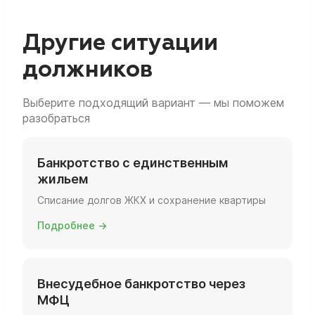
пени за прошлые периоды можно включить
остаётся при условии, что оно не в залоге и
в реестр требований кредиторов и списать
соответствует критериям единственного.
по итогам процедуры банкротства.
Другие ситуации
должников
Выберите подходящий вариант — мы поможем
разобраться
Банкротство с единственным
жильем
Списание долгов ЖКХ и сохранение квартиры
Подробнее →
Внесудебное банкротство через
МФЦ