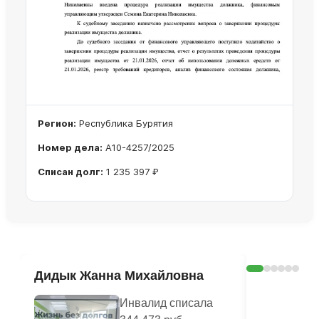
Регион:
Республика Бурятия
Номер дела:
А10-4257/2025
Списан долг:
1 235 397 ₽
Ознакомиться с делом →
Дидык Жанна Михайловна
Печагина
Василье
Инвалид списала