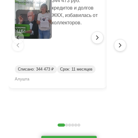
344 473 руб.
кредитов и долгов
ЖКХ, избавилась от
коллекторов.
Списано: 95
Списано: 344 473 ₽
Срок: 11 месяцев
Срок: окол
Алушта
Нижний Таги