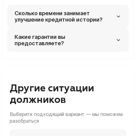
Сколько времени занимает
улучшение кредитной истории?
Срок зависит от сложности вашего случая,
Какие гарантии вы
но в среднем процесс занимает от 6
предоставляете?
месяцев.
Мы работаем по договору и даем гарантию
того, что актуализируем данные в вашей
кредитной истории. Если кредитная история
содержит ошибки - мы их исправим!
Другие ситуации
должников
Выберите подходящий вариант — мы поможем
разобраться