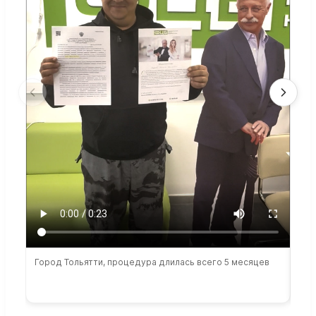
Город Тольятти, процедура длилась всего 5 месяцев
Сто
раб