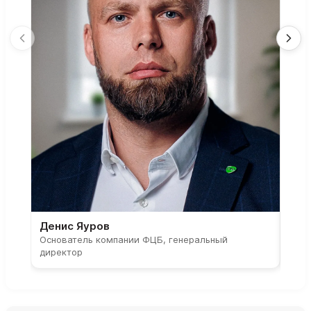
Денис Яуров
Све
Основатель компании ФЦБ, генеральный
Соос
директор
парт