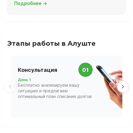
Подробнее →
Этапы работы в Алуште
П
Консультация
01
д
День 1
Д
Бесплатно анализируем вашу
В
ситуацию и предлагаем
П
оптимальный план списания долгов
ф
г