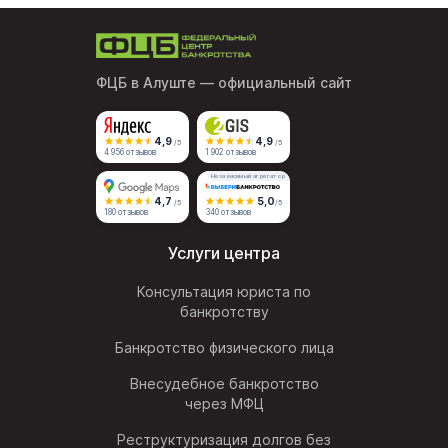
ФЦБ в Алуште
— официальный сайт
4,9
4,9
/5
/5
4 956 отзывов
1 902 отзывов
Независимый агрегатор
4,7
5,0
/5
/5
180 отзывов
340 отзывов
Услуги центра
Консультация юриста по
банкротству
Банкротство физического лица
Внесудебное банкротство
через МФЦ
Реструктуризация долгов без