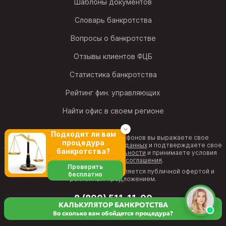
Шаблоны документов
Словарь банкротства
Вопросы о банкротстве
Отзывы клиентов ФЦБ
Статистика банкротства
Рейтинг фин. управляющих
Найти офис в своем регионе
Подходит ли вам
Позвонив на один из номеров телефонов вы выражаете свое
процедура
согласие на обработку персональных данных
и подтверждаете свое
банкротства?
согласие с
политикой конфиденциальности
и принимаете условия
Пользовательского соглашения
.
Проверить
Информация на веб-странице не является публичной офертой и
бесплатно
рекламным предложением.
8 (800) 511-11-00
КАЛЬКУЛЯТОР БАНКРОТСТВА
бесплатная горячая линия
Во сколько вам обойдется процедура?