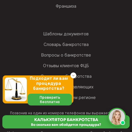
Франшиза
Шаблоны документов
Словарь банкротства
Вопросы о банкротстве
Отзывы клиентов ФЦБ
Статистика банкротства
Подходит ли вам
процедура
Рейтинг фин. управляющих
банкротства?
Найти офис в своем регионе
Проверить
бесплатно
Позвонив на один из номеров телефонов вы выражаете свое
согласие на обработку персональных данных
и подтверждаете свое
КАЛЬКУЛЯТОР БАНКРОТСТВА
согласие с
политикой конфиденциальности
и принимаете условия
Во сколько вам обойдется процедура?
Пользовательского соглашения
.