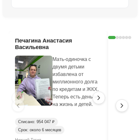
Ознакомиться с делом →
Печагина Анастасия
Оксана 
Васильевна
Мать-одиночка с
двумя детьми
избавлена от
миллионного долга
по кредитам и ЖКХ.
Теперь есть деньги
на жизнь и детей.
Списано: 954 047 ₽
Срок: около 6 месяцев
Списано: 65
Нижний Тагил
Джанкой