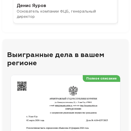
Денис Яуров
Све
Основатель компании ФЦБ, генеральный
Соос
директор
парт
Выигранные дела в вашем
регионе
Полное списание
Ре
Но
Сп