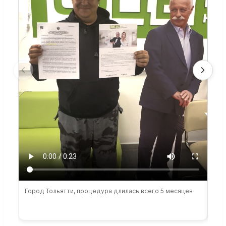
Город Тольятти, процедура длилась всего 5 месяцев
Сто
раб