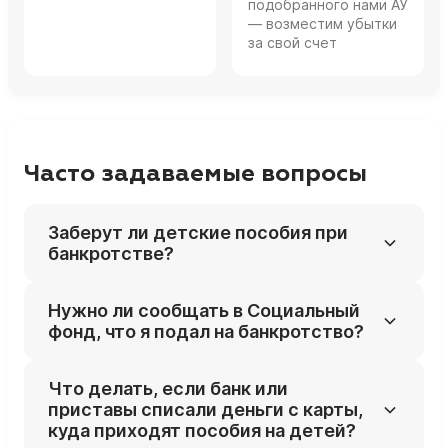
подобранного нами АУ
— возместим убытки
за свой счет
Часто задаваемые вопросы
Заберут ли детские пособия при
банкротстве?
Нет, детские пособия не входят в
Нужно ли сообщать в Социальный
конкурсную массу и не могут быть
фонд, что я подал на банкротство?
обращены на погашение долгов: это прямо
предусмотрено законом.
Нет, сам факт банкротства не влияет на
Что делать, если банк или
право получать детские пособия, и
приставы списали деньги с карты,
отдельно уведомлять Соцфонд обычно не
куда приходят пособия на детей?
требуется.