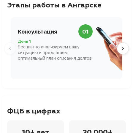
Этапы работы в Ангарске
П
Консультация
01
д
День 1
Д
Бесплатно анализируем вашу
В
ситуацию и предлагаем
П
оптимальный план списания долгов
ф
г
ФЦБ в цифрах
10+ лет
30 000+