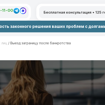
1-11-00
Бесплатная консультация
•
125 
сть законного решения ваших проблем с долгами
х лиц
/
Выезд заграницу после банкротства