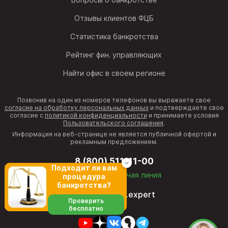
Отзывы клиентов ФЦБ
Статистика банкротства
Рейтинг фин. управляющих
Найти офис в своем регионе
Позвонив на один из номеров телефонов вы выражаете свое
согласие на обработку персональных данных
и подтверждаете свое
согласие с
политикой конфиденциальности
и принимаете условия
Пользовательского соглашения
.
Информация на веб-странице не является публичной офертой и
рекламным предложением.
8 (800) 511-11-00
Подходит ли вам
бесплатная горячая линия
процедура
банкротства?
director@fcb.expert
Проверить
бесплатно