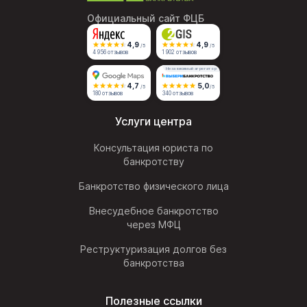
Официальный сайт ФЦБ
4,9
4,9
/5
/5
4 956 отзывов
1 902 отзывов
Независимый агрегатор
4,7
5,0
/5
/5
180 отзывов
340 отзывов
Услуги центра
Консультация юриста по
банкротству
Банкротство физического лица
Внесудебное банкротство
через МФЦ
Реструктуризация долгов без
банкротства
Полезные ссылки