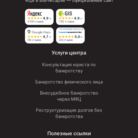
ФЦБ в Бахчисарае
— официальный сайт
4,9
4,9
/5
/5
4 956 отзывов
1 902 отзывов
Независимый агрегатор
4,7
5,0
/5
/5
180 отзывов
340 отзывов
Услуги центра
Консультация юриста по
банкротству
Банкротство физического лица
Внесудебное банкротство
через МФЦ
Реструктуризация долгов без
банкротства
Полезные ссылки