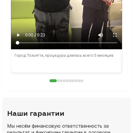
Город Тольятти, процедура длилась всего 5 месяцев
Сто
раб
Наши гарантии
Мы несём финансовую ответственность за
результат и фиксируем гарантии в договоре.