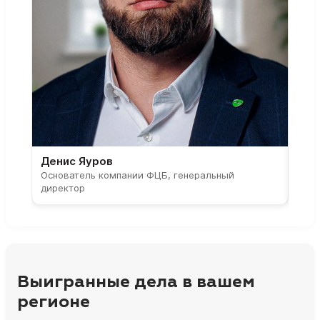
Денис Яуров
Све
Основатель компании ФЦБ, генеральный
Соос
директор
парт
Выигранные дела в вашем
регионе