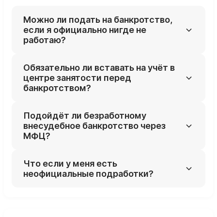
Можно ли подать на банкротство,
если я официально нигде не
работаю?
Да, закон не запрещает безработным
Обязательно ли вставать на учёт в
банкротиться, главное — подтвердить
центре занятости перед
просрочку и невозможность платить по
банкротством?
обязательствам.
Нет, но справка о статусе безработного и
Подойдёт ли безработному
размере пособия помогает подтвердить
внесудебное банкротство через
отсутствие дохода.
МФЦ?
Да, если долги от 25–50 тыс. до 1 млн ₽, а
Что если у меня есть
пристав закрыл исполнительные
неофициальные подработки?
производства из‑за отсутствия имущества
и доходов.
Любой доход нужно честно раскрывать:
сокрытие «серой» зарплаты может
привести к отказу в списании долгов.