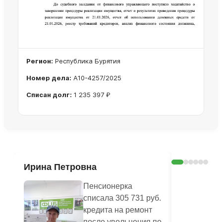
Регион:
Республика Бурятия
Номер дела:
А10-4257/2025
Списан долг:
1 235 397 ₽
Ознакомиться с делом →
Ирина Петровна
Екатери
Пенсионерка
списала 305 731 руб.
кредита на ремонт
после увольнения по