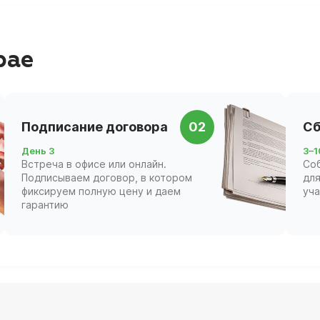
рае
Подписание договора
02
Сб
День 3
3–1
Встреча в офисе или онлайн.
Со
Подписываем договор, в котором
для
фиксируем полную цену и даем
уч
гарантию