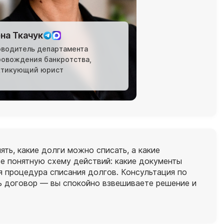
на Ткачук
оводитель департамента
ровождения банкротства,
ктикующий юрист
ть, какие долги можно списать, а какие
те понятную схему действий: какие документы
ся процедура списания долгов. Консультация по
ь договор — вы спокойно взвешиваете решение и