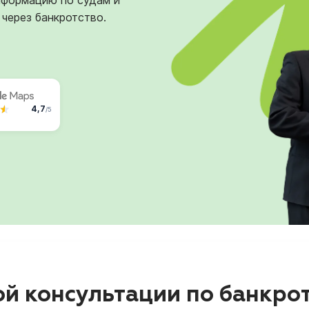
нформацию по судам и
 через банкротство.
4,7
/5
й консультации по банкрот