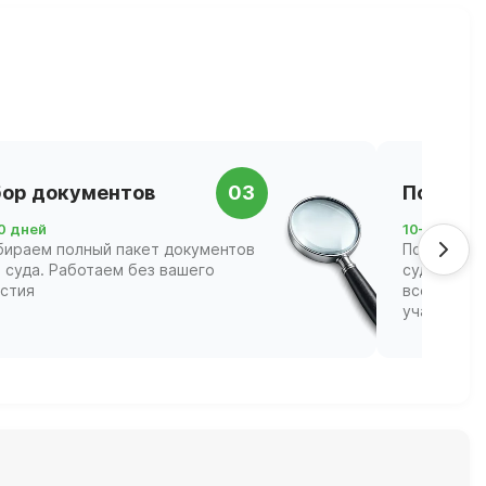
ор документов
03
Подача 
0 дней
10–21 день
бираем полный пакет документов
Подаём за
 суда. Работаем без вашего
суд и соп
астия
всех этапа
участвова