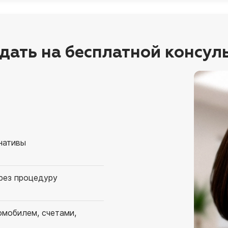
дать на бесплатной консул
нативы
ерез процедуру
омобилем, счетами,