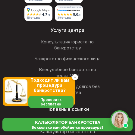
Независимый агрегатор
4,7
5,0
/5
/5
180 отзывов
340 отзывов
Услуги центра
Консультация юриста по
банкротству
Банкротство физического лица
Внесудебное банкротство
через МФЦ
Подходит ли вам
процедура
Реструктуризация долгов без
банкротства?
банкротства
Проверить
бесплатно
Полезные ссылки
Акции и скидки
КАЛЬКУЛЯТОР БАНКРОТСТВА
Во сколько вам обойдется процедура?
Калькулятор банкротства