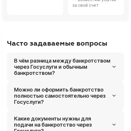
за свой счет
Часто задаваемые вопросы
В чём разница между банкротством
через Госуслуги и обычным
банкротством?
Через Госуслуги вы подаёте заявление и
Можно ли оформить банкротство
часть документов онлайн, а не лично
полностью самостоятельно через
несёте их в суд. Сама процедура,
Госуслуги?
требования к должнику, последствия и
решение суда при этом остаются такими
Технически можно, но портал не
Какие документы нужны для
же, как при обычном банкротстве.
подсказывает, что именно писать в
подачи на банкротство через
заявлении и какие документы критично
Госуслуги?