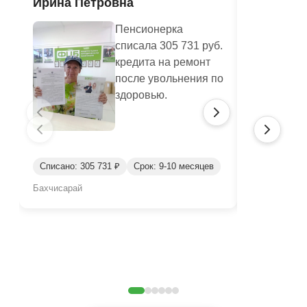
Ирина Петровна
Юлианна
Пенсионерка
списала 305 731 руб.
кредита на ремонт
после увольнения по
здоровью.
Списано: 305 731 ₽
Срок: 9-10 месяцев
Списано: 46
Бахчисарай
Бахчисарай