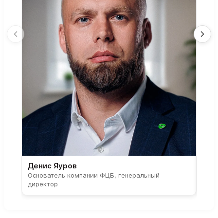
Денис Яуров
Све
Основатель компании ФЦБ, генеральный
Соос
директор
парт