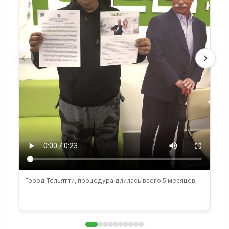
Город Тольятти, процедура длилась всего 5 месяцев
Сто
раб