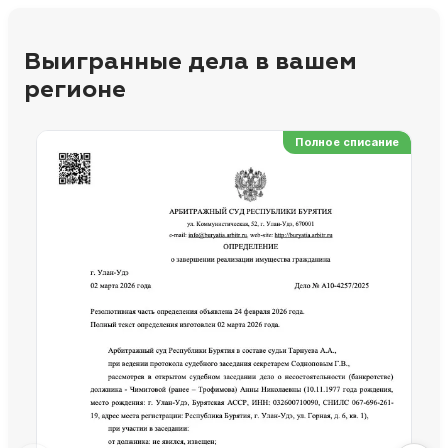
Выигранные дела в вашем
регионе
Полное списание
Ре
Но
Сп