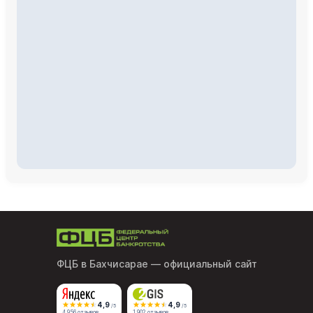
ФЦБ в Бахчисарае
— официальный сайт
4,9
4,9
/5
/5
4 956 отзывов
1 902 отзывов