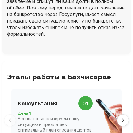
заявление и спишут ли ваши долги в полном
объёме. Поэтому перед тем как подать заявление
на банкротство через Госуслуги, имеет смысл
показать свою ситуацию юристу по банкротству,
чтобы избежать ошибок и не получить отказ из‑за
формальностей.
Этапы работы в Бахчисарае
П
Консультация
01
д
День 1
Д
Бесплатно анализируем вашу
В
ситуацию и предлагаем
П
оптимальный план списания долгов
ф