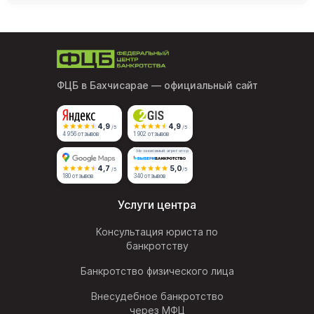
ФЦБ в Бахчисарае
— официальный сайт
4,9
4,9
/5
/5
4 956 отзывов
1 902 отзывов
Независимый агрегатор
4,7
5,0
/5
/5
180 отзывов
340 отзывов
Услуги центра
Консультация юриста по
банкротству
Банкротство физического лица
Внесудебное банкротство
через МФЦ