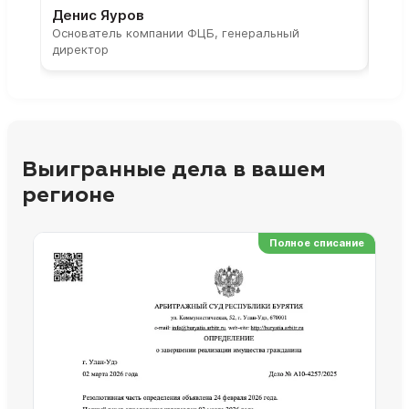
Денис Яуров
Све
Основатель компании ФЦБ, генеральный
Соос
директор
парт
Выигранные дела в вашем
регионе
Полное списание
Ре
Но
Сп