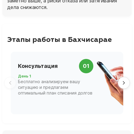
заметно выше, а риски отказа или затягивания
дела снижаются.​
Этапы работы в Бахчисарае
П
Консультация
01
д
День 1
Д
Бесплатно анализируем вашу
В
ситуацию и предлагаем
П
оптимальный план списания долгов
ф
г