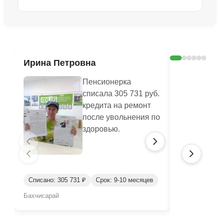
Ознакомиться с делом →
Ирина Петровна
Юлианна
Пенсионерка
списала 305 731 руб.
кредита на ремонт
после увольнения по
здоровью.
Списано: 305 731 ₽
Срок: 9-10 месяцев
Списано: 46
Бахчисарай
Бахчисарай