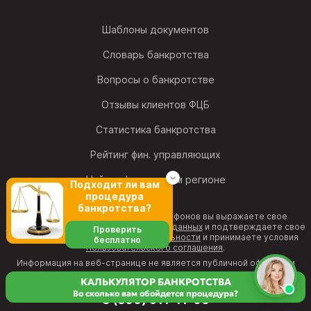
Шаблоны документов
Словарь банкротства
Вопросы о банкротстве
Отзывы клиентов ФЦБ
Статистика банкротства
Рейтинг фин. управляющих
Найти офис в своем регионе
Подходит ли вам
процедура
банкротства?
Позвонив на один из номеров телефонов вы выражаете свое
согласие на обработку персональных данных
и подтверждаете свое
Проверить
согласие с
политикой конфиденциальности
и принимаете условия
бесплатно
Пользовательского соглашения
.
Информация на веб-странице не является публичной офертой и
рекламным предложением.
КАЛЬКУЛЯТОР БАНКРОТСТВА
Во сколько вам обойдется процедура?
8 (800) 511-11-00