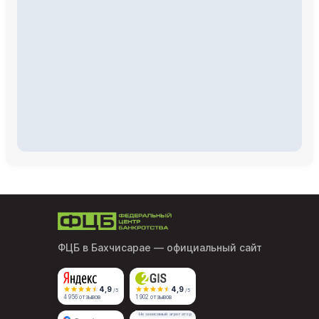
ФЦБ в Бахчисарае
— официальный сайт
4,9
4,9
/5
/5
4 956 отзывов
1 902 отзывов
Независимый агрегатор