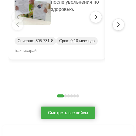
после увольнения по
здоровью.
Списано: 305 731 ₽
Срок: 9-10 месяцев
Списано: 46
Бахчисарай
Бахчисарай
Смотреть все кейсы