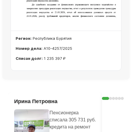
Регион:
Республика Бурятия
Номер дела:
А10-4257/2025
Списан долг:
1 235 397 ₽
Ознакомиться с делом →
Ирина Петровна
Юлианна
Пенсионерка
списала 305 731 руб.
кредита на ремонт