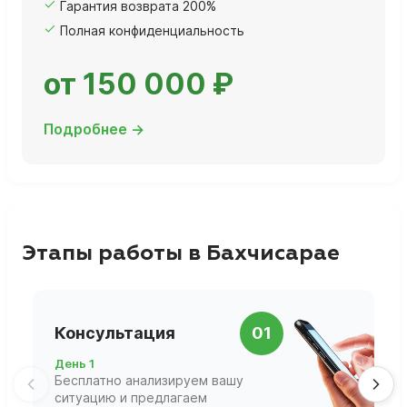
Гарантия возврата 200%
Полная конфиденциальность
от 150 000 ₽
Подробнее →
Этапы работы в Бахчисарае
П
Консультация
01
д
День 1
Д
Бесплатно анализируем вашу
В
ситуацию и предлагаем
П