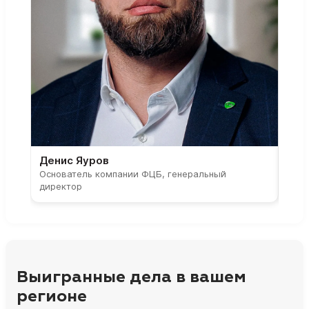
Денис Яуров
Све
Основатель компании ФЦБ, генеральный
Соос
директор
парт
Выигранные дела в вашем
регионе