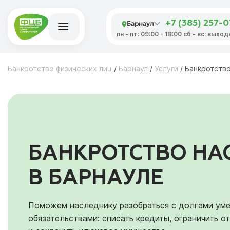
Барнаул
+7 (385) 257-
пн - пт: 09:00 - 18:00 сб - вс: выхо
Банкротство физических лиц
/
Барнаул
/
Услуги
/
Банкротство
БАНКРОТСТВО НА
В БАРНАУЛЕ
Поможем наследнику разобраться с долгами уме
обязательствами: списать кредиты, ограничить о