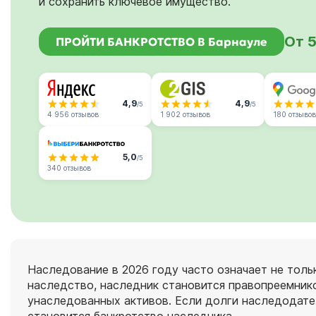
и сохранить ключевое имущество.
От 5
ПРОЙТИ БАНКРОТСТВО В Барнауле
4,9
4,9
/5
/5
4 956 отзывов
1 902 отзывов
180 отзывов
5,0
/5
340 отзывов
Наследование в 2026 году часто означает не тольк
наследство, наследник становится правопреемнико
унаследованных активов. Если долги наследодат