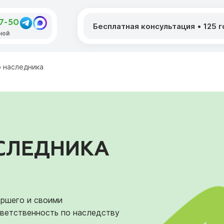
07-50
Бесплатная консультация
•
125 
дной
 наследника
СЛЕДНИКА
ршего и своими
тветственность по наследству