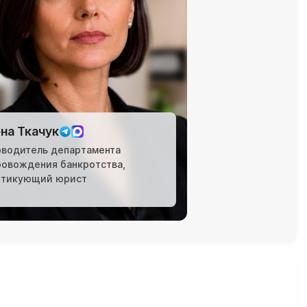
на Ткачук
оводитель департамента
ровождения банкротства,
ктикующий юрист