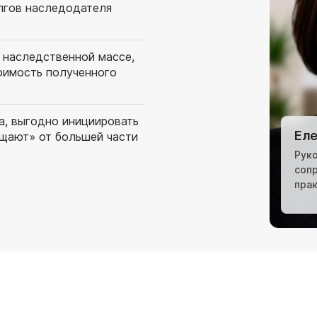
лгов наследодателя
 наследственной массе,
оимость полученного
а, выгодно инициировать
Еле
ищают» от большей части
Рук
соп
пра