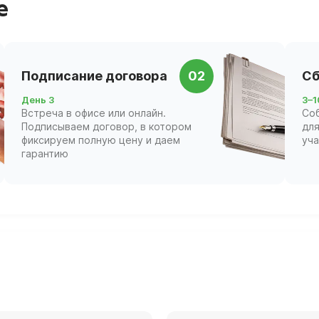
е
Подписание договора
02
Сб
День 3
3–1
Встреча в офисе или онлайн.
Со
Подписываем договор, в котором
для
фиксируем полную цену и даем
уч
гарантию