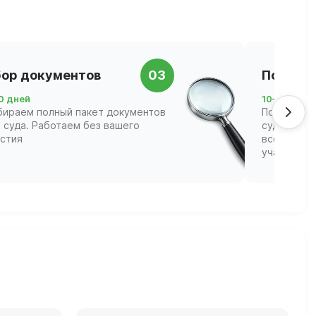
ор документов
03
Подача 
0 дней
10–21 день
бираем полный пакет документов
Подаём за
 суда. Работаем без вашего
суд и соп
астия
всех этапа
участвова