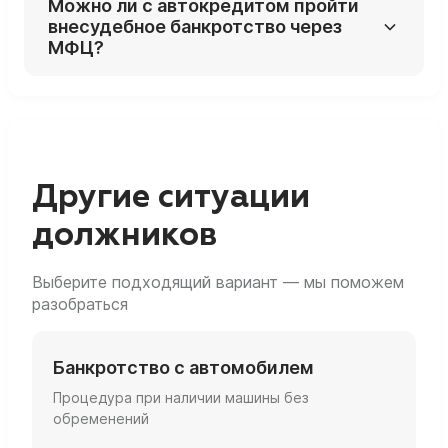
Можно ли с автокредитом пройти
проработки.
не хватает, оставшаяся сумма
внесудебное банкротство через
превращается в обычный необеспеченный
МФЦ?
долг и может быть списана по итогам
банкротства.
Практически нет: наличие автомобиля, на
который можно обратить взыскание,
нарушает условие «нет имущества» для
упрощённой процедуры.
Другие ситуации
должников
Выберите подходящий вариант — мы поможем
разобраться
Банкротство с автомобилем
Процедура при наличии машины без
обременений