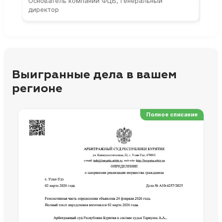
Основатель компании ФЦБ, генеральный
Соос
директор
парт
Выигранные дела в вашем
регионе
Полное списание
Ре
Но
Сп