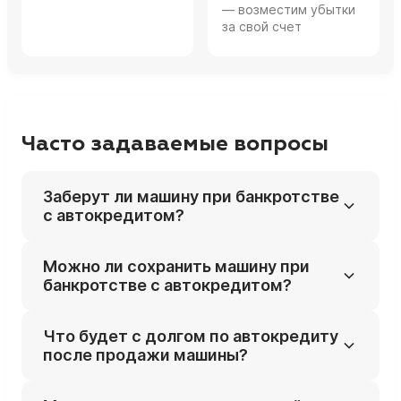
— возместим убытки
за свой счет
Часто задаваемые вопросы
Заберут ли машину при банкротстве
с автокредитом?
Почти всегда да: залоговый автомобиль
Можно ли сохранить машину при
включают в конкурсную массу и продают
банкротстве с автокредитом?
на торгах, если только нет специальных
оснований оставить его (например, авто
Шанс есть при реструктуризации долга
Что будет с долгом по автокредиту
для инвалида).
(если доход позволяет платить по плану)
после продажи машины?
или при выкупе авто с торгов третьими
лицами, но это требует индивидуальной
Выручка от продажи идёт банку; если денег