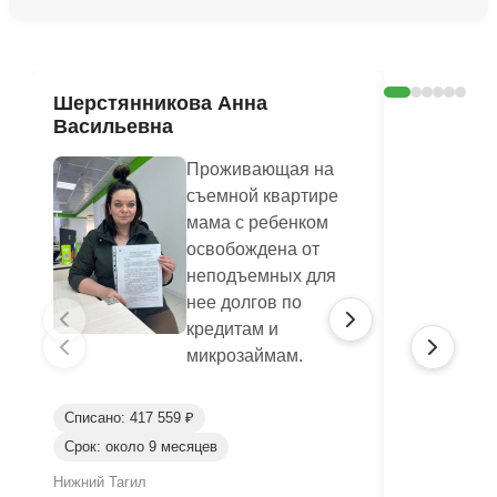
Ознакомиться с делом →
Шерстянникова Анна
Печагина
Васильевна
Василье
Проживающая на
съемной квартире
мама с ребенком
освобождена от
неподъемных для
нее долгов по
кредитам и
микрозаймам.
Списано: 417 559 ₽
Списано: 95
Срок: около 9 месяцев
Срок: окол
Нижний Тагил
Нижний Таги