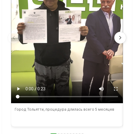
Город Тольятти, процедура длилась всего 5 месяцев
Сто
раб