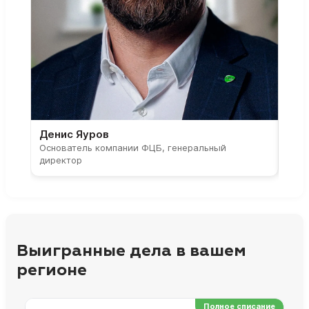
Денис Яуров
Све
Основатель компании ФЦБ, генеральный
Соос
директор
парт
Выигранные дела в вашем
регионе
Полное списание