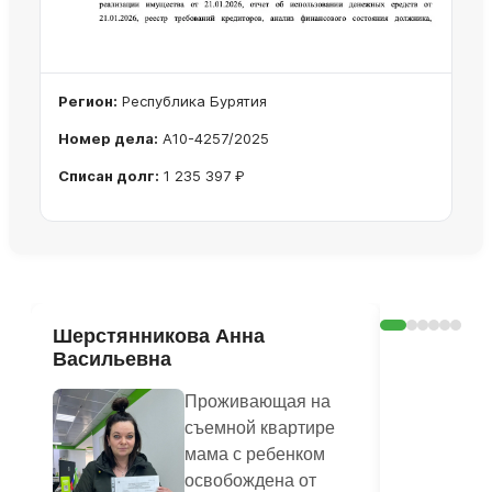
Регион:
Республика Бурятия
Номер дела:
А10-4257/2025
Списан долг:
1 235 397 ₽
Ознакомиться с делом →
Шерстянникова Анна
Печагина
Васильевна
Василье
Проживающая на
съемной квартире
мама с ребенком
освобождена от