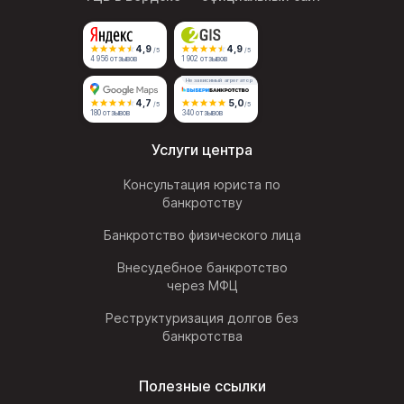
4,9
4,9
/5
/5
4 956 отзывов
1 902 отзывов
Независимый агрегатор
4,7
5,0
/5
/5
180 отзывов
340 отзывов
Услуги центра
Консультация юриста по
банкротству
Банкротство физического лица
Внесудебное банкротство
через МФЦ
Реструктуризация долгов без
банкротства
Полезные ссылки