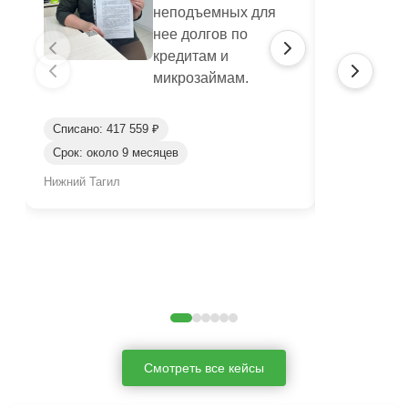
неподъемных для
нее долгов по
кредитам и
микрозаймам.
Списано: 417 559 ₽
Списано: 95
Срок: около 9 месяцев
Срок: окол
Нижний Тагил
Нижний Таги
Смотреть все кейсы