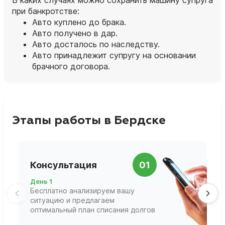
при банкротстве:
Авто куплено до брака.
Авто получено в дар.
Авто досталось по наследству.
Авто принадлежит супругу на основании
брачного договора.
Этапы работы в Бердске
П
Консультация
01
д
День 1
Д
Бесплатно анализируем вашу
В
ситуацию и предлагаем
П
оптимальный план списания долгов
ф
г