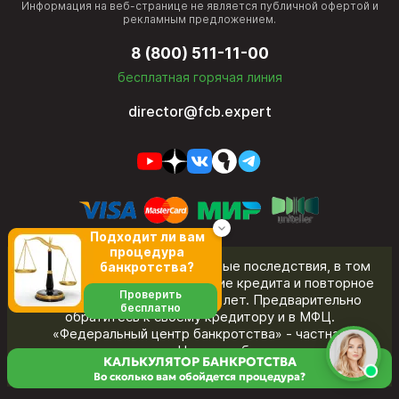
Информация на веб-странице не является публичной офертой и
рекламным предложением.
8 (800) 511-11-00
бесплатная горячая линия
director@fcb.expert
Подходит ли вам
процедура
Банкротство влечет негативные последствия, в том
банкротства?
числе ограничения на получение кредита и повторное
Проверить
банкротство в течение пяти лет. Предварительно
бесплатно
обратитесь к своему кредитору и в МФЦ.
«Федеральный центр банкротства» - частная
юридическая компания. Название бренда не указывает
КАЛЬКУЛЯТОР БАНКРОТСТВА
на принадлежность к органам государственной власти.
Во сколько вам обойдется процедура?