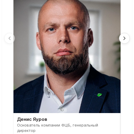
Денис Яуров
Све
Основатель компании ФЦБ, генеральный
Соос
директор
парт