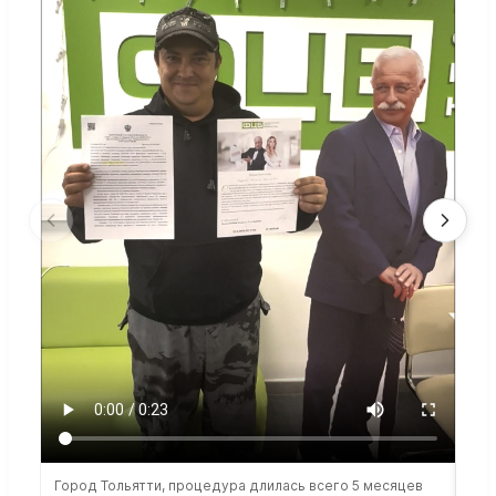
Город Тольятти, процедура длилась всего 5 месяцев
Сто