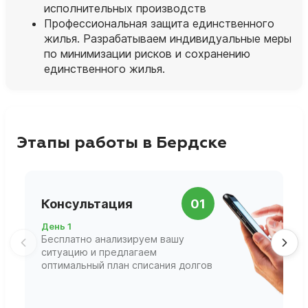
исполнительных производств
Профессиональная защита единственного
жилья. Разрабатываем индивидуальные меры
по минимизации рисков и сохранению
единственного жилья.
Этапы работы в Бердске
П
Консультация
01
д
День 1
Д
Бесплатно анализируем вашу
В
ситуацию и предлагаем
П
оптимальный план списания долгов
ф
г