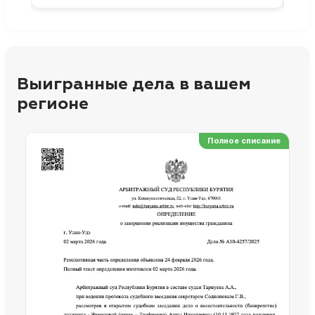
Выигранные дела в вашем
регионе
Полное списание
Ре
Но
Сп