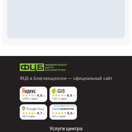
ФЦБ в Благовещенске
— официальный сайт
4,9
4,9
/5
/5
4 956 отзывов
1 902 отзывов
Независимый агрегатор
4,7
5,0
/5
/5
180 отзывов
340 отзывов
Услуги центра