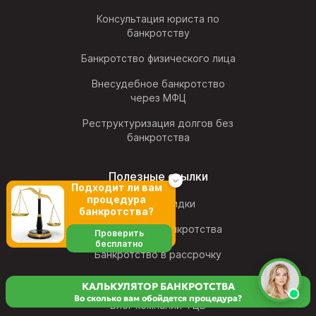
Консультация юриста по
банкротству
Банкротство физического лица
Внесудебное банкротство
через МФЦ
Реструктуризация долгов без
банкротства
Полезные ссылки
Подходит ли вам
процедура
Акции и скидки
банкротства?
Калькулятор банкротства
Проверить
бесплатно
Банкротство в рассрочку
Мы в СМИ
КАЛЬКУЛЯТОР БАНКРОТСТВА
Во сколько вам обойдется процедура?
Блог компании ФЦБ