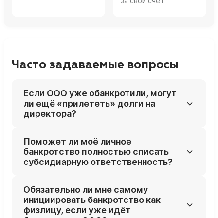
за свой счет
Часто задаваемые вопросы
Если ООО уже обанкротили, могут
ли ещё «прилететь» долги на
директора?
Да, привлекать директора и других
Поможет ли моё личное
контролирующих лиц к субсидиарной
банкротство полностью списать
ответственности можно и после
субсидиарную ответственность?
завершения банкротства компании или её
исключения из ЕГРЮЛ, в пределах
В большинстве случаев требования по
Обязательно ли мне самому
специальных сроков.
субсидиарке включаются в личное
инициировать банкротство как
банкротство и могут быть списаны по его
физлицу, если уже идёт
итогам, если не доказан умысел и грубые