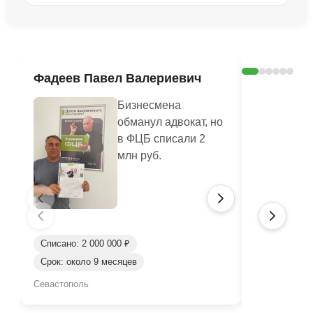
Ознакомиться с делом →
Фадеев Павел Валериевич
Кашлюк 
Бизнесмена
обманул адвокат, но
в ФЦБ списали 2
млн руб.
Списано: 2 000 000 ₽
Списано: 3 
Срок: около 9 месяцев
Срок: окол
Севастополь
Севастополь