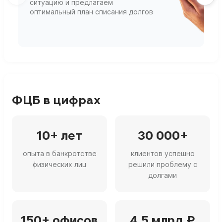
ситуацию и предлагаем
П
оптимальный план списания долгов
ф
г
ФЦБ в цифрах
10+ лет
30 000+
опыта в банкротстве
клиентов успешно
физических лиц
решили проблему с
долгами
150+ офисов
4,5 млрд ₽