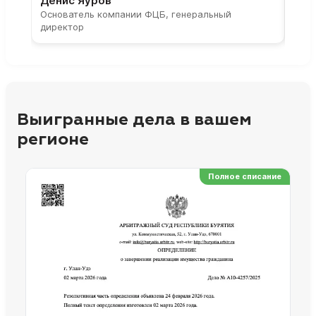
Денис Яуров
Све
Основатель компании ФЦБ, генеральный
Соос
директор
парт
Выигранные дела в вашем
регионе
Полное списание
Ре
Но
Сп