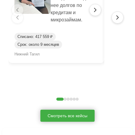
нее долгов по
кредитам и
микрозаймам.
Списано: 417 559 ₽
Списано: 95
Срок: около 9 месяцев
Срок: окол
Нижний Тагил
Нижний Таги
Смотреть все кейсы