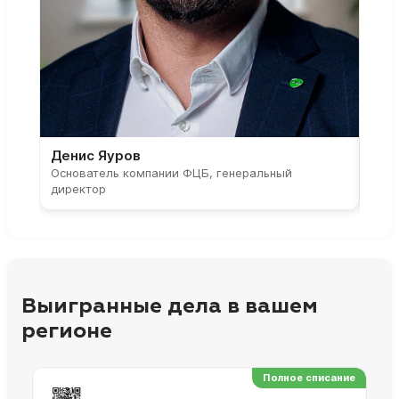
Денис Яуров
Све
Основатель компании ФЦБ, генеральный
Соос
директор
парт
Выигранные дела в вашем
регионе
Полное списание
Ре