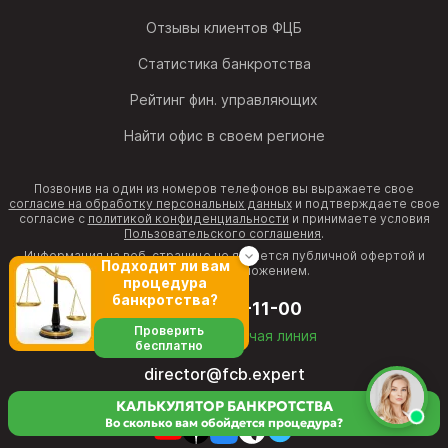
Отзывы клиентов ФЦБ
Статистика банкротства
Рейтинг фин. управляющих
Найти офис в своем регионе
Позвонив на один из номеров телефонов вы выражаете свое
согласие на обработку персональных данных
и подтверждаете свое
согласие с
политикой конфиденциальности
и принимаете условия
Пользовательского соглашения
.
Информация на веб-странице не является публичной офертой и
Подходит ли вам
рекламным предложением.
процедура
банкротства?
8 (800) 511-11-00
Проверить
бесплатная горячая линия
бесплатно
director@fcb.expert
КАЛЬКУЛЯТОР БАНКРОТСТВА
Во сколько вам обойдется процедура?