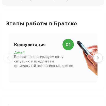
Этапы работы в Братске
П
Консультация
01
д
День 1
Д
Бесплатно анализируем вашу
В
ситуацию и предлагаем
П
оптимальный план списания долгов
ф
г