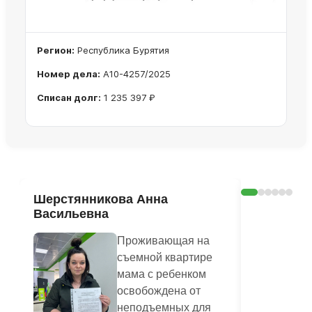
Регион:
Республика Бурятия
Номер дела:
А10-4257/2025
Списан долг:
1 235 397 ₽
Ознакомиться с делом →
Шерстянникова Анна
Печагина
Васильевна
Василье
Проживающая на
съемной квартире
мама с ребенком
освобождена от
неподъемных для