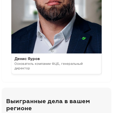
Денис Яуров
Све
Основатель компании ФЦБ, генеральный
Соос
директор
парт
Выигранные дела в вашем
регионе