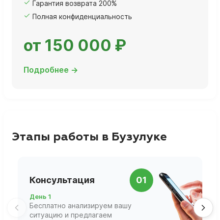
Гарантия возврата 200%
Полная конфиденциальность
от 150 000 ₽
Подробнее →
Этапы работы в Бузулуке
П
Консультация
01
д
День 1
Д
Бесплатно анализируем вашу
В
ситуацию и предлагаем
П