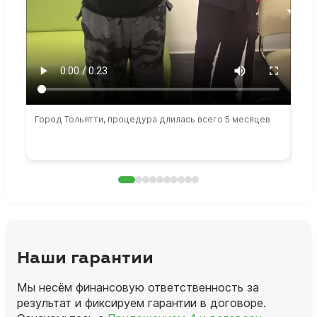
Город Тольятти, процедура длилась всего 5 месяцев
Сто
раб
Наши гарантии
Мы несём финансовую ответственность за
результат и фиксируем гарантии в договоре.