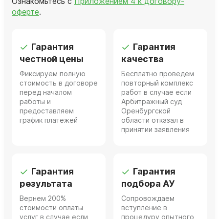
Ознакомьтесь с
Приложением 4 к договору-
оферте
.
Гарантия
Гарантия
честной цены
качества
Фиксируем полную
Бесплатно проведем
стоимость в договоре
повторный комплекс
перед началом
работ в случае если
работы и
Арбитражный суд
предоставляем
Оренбургской
график платежей
области отказал в
принятии заявления
Гарантия
Гарантия
результата
подбора АУ
Вернем 200%
Сопровождаем
стоимости оплаты
вступление в
услуг в случае если
процедуру опытного