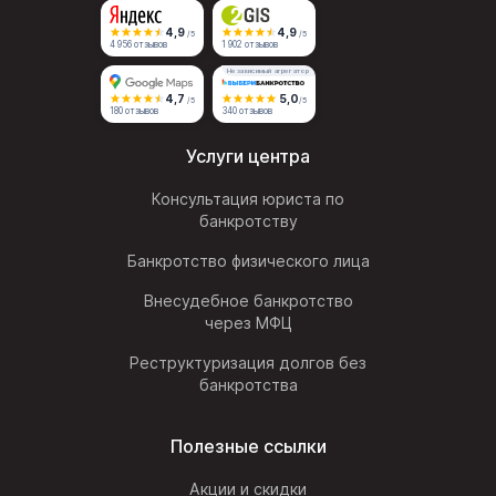
4,9
4,9
/5
/5
4 956 отзывов
1 902 отзывов
Независимый агрегатор
4,7
5,0
/5
/5
180 отзывов
340 отзывов
Услуги центра
Консультация юриста по
банкротству
Банкротство физического лица
Внесудебное банкротство
через МФЦ
Реструктуризация долгов без
банкротства
Полезные ссылки
Акции и скидки