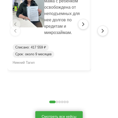
мама с ребенком
освобождена от
неподъемных для
нее долгов по
кредитам и
микрозаймам.
Списано: 417 559 ₽
Списано: 95
Срок: около 9 месяцев
Срок: окол
Нижний Тагил
Нижний Таги
Смотреть все кейсы