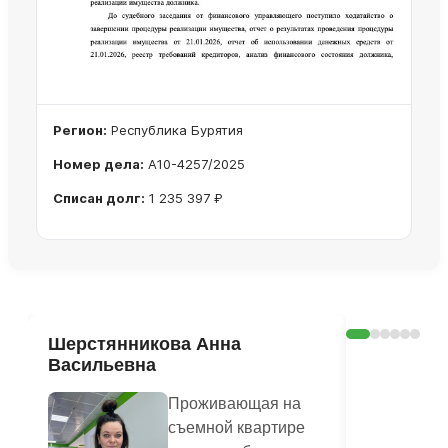
Регион:
Республика Бурятия
Номер дела:
А10-4257/2025
Списан долг:
1 235 397 ₽
Ознакомиться с делом →
Шерстянникова Анна
Печагина
Васильевна
Василье
Проживающая на
съемной квартире