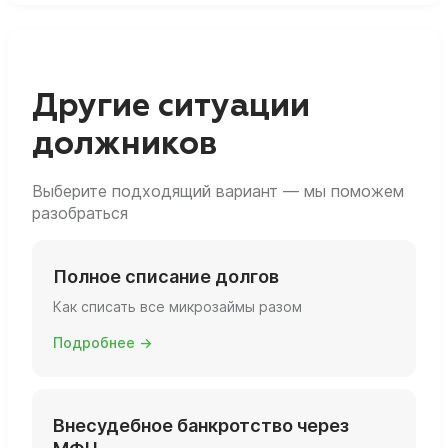
честном поведении и нормальном пакете
реально закрыть даже такую сумму в
документов микрозаймы списываются на
разумный срок, банкротство может быть
общих основаниях.
выгоднее бесконечных пролонгаций и
переплат процентов. За счёт процедуры вы
Другие ситуации
фиксируете долг, останавливаете рост
должников
штрафов и в итоге получаете судебное
решение об освобождении от обязательств.
Выберите подходящий вариант — мы поможем
разобраться
Полное списание долгов
Как списать все микрозаймы разом
Подробнее →
Внесудебное банкротство через