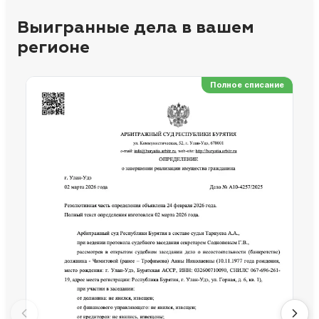
Выигранные дела в вашем
регионе
Полное списание
Ре
Но
Сп