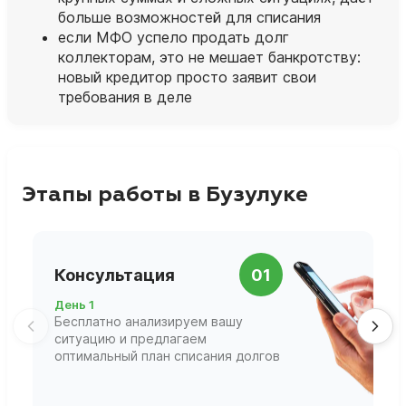
больше возможностей для списания
если МФО успело продать долг
коллекторам, это не мешает банкротству:
новый кредитор просто заявит свои
требования в деле
Этапы работы в Бузулуке
П
Консультация
01
д
День 1
Д
Бесплатно анализируем вашу
В
ситуацию и предлагаем
П
оптимальный план списания долгов
ф
г