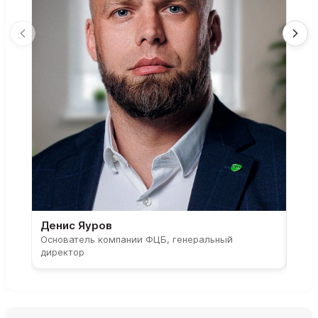
Денис Яуров
Све
Основатель компании ФЦБ, генеральный
Соос
директор
парт