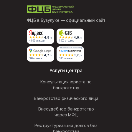
ФЦБ в Бузулуке
— официальный сайт
4,9
4,9
/5
/5
4 956 отзывов
1 902 отзывов
Независимый агрегатор
4,7
5,0
/5
/5
180 отзывов
340 отзывов
Услуги центра
Консультация юриста по
банкротству
Банкротство физического лица
Внесудебное банкротство
через МФЦ
Реструктуризация долгов без
банкротства