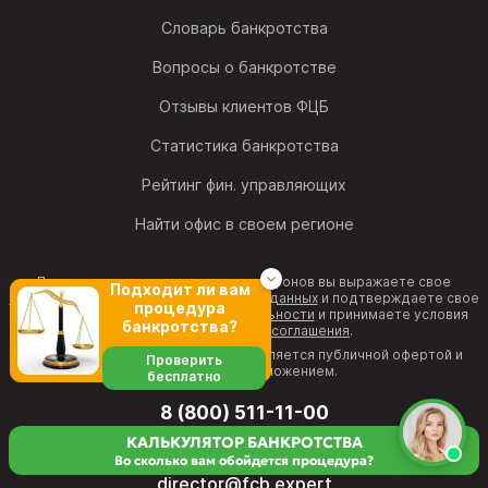
Словарь банкротства
Вопросы о банкротстве
Отзывы клиентов ФЦБ
Статистика банкротства
Рейтинг фин. управляющих
Найти офис в своем регионе
Позвонив на один из номеров телефонов вы выражаете свое
Подходит ли вам
согласие на обработку персональных данных
и подтверждаете свое
процедура
согласие с
политикой конфиденциальности
и принимаете условия
банкротства?
Пользовательского соглашения
.
Информация на веб-странице не является публичной офертой и
Проверить
рекламным предложением.
бесплатно
8 (800) 511-11-00
бесплатная горячая линия
КАЛЬКУЛЯТОР БАНКРОТСТВА
Во сколько вам обойдется процедура?
director@fcb.expert