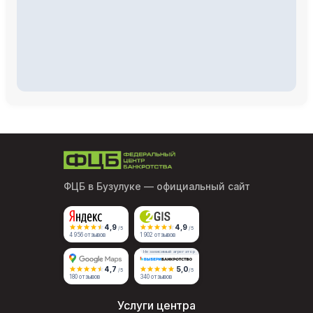
ФЦБ в Бузулуке
— официальный сайт
4,9
4,9
/5
/5
4 956 отзывов
1 902 отзывов
Независимый агрегатор
4,7
5,0
/5
/5
180 отзывов
340 отзывов
Услуги центра