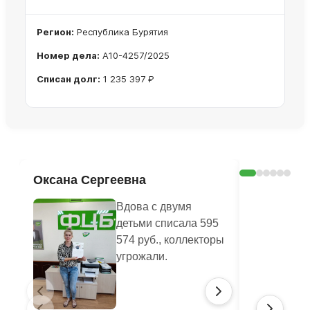
Регион:
Республика Бурятия
Номер дела:
А10-4257/2025
Списан долг:
1 235 397 ₽
Ознакомиться с делом →
Оксана Сергеевна
Валенти
Вдова с двумя
детьми списала 595
574 руб., коллекторы
угрожали.