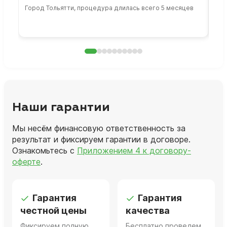
Город Тольятти, процедура длилась всего 5 месяцев
Сто
раб
Наши гарантии
Мы несём финансовую ответственность за
результат и фиксируем гарантии в договоре.
Ознакомьтесь с
Приложением 4 к договору-
оферте
.
Гарантия
Гарантия
честной цены
качества
Фиксируем полную
Бесплатно проведем