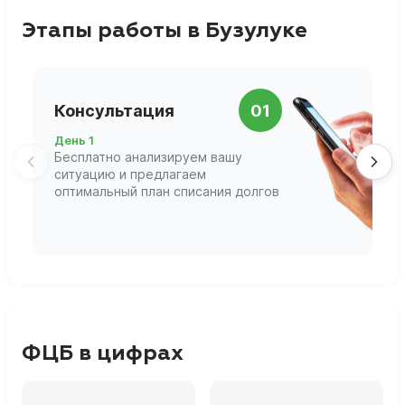
Этапы работы в Бузулуке
П
Консультация
01
д
День 1
Д
Бесплатно анализируем вашу
В
ситуацию и предлагаем
П
оптимальный план списания долгов
ф
г
ФЦБ в цифрах