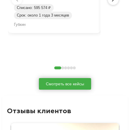
Списано: 595 574 ₽
Списано: 37
Срок: около 1 года 3 месяцев
Срок: 1 год
Губкин
Джанкой
Смотреть все кейсы
Отзывы клиентов