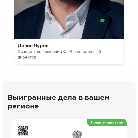
Денис Яуров
Све
Основатель компании ФЦБ, генеральный
Соос
директор
парт
Выигранные дела в вашем
регионе
Полное списание
Ре
Но