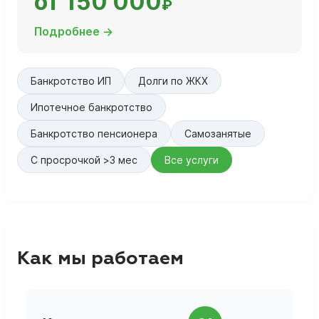
от 150 000
₽
Подробнее →
Банкротство ИП
Долги по ЖКХ
Ипотечное банкротство
Банкротство пенсионера
Самозанятые
С просрочкой >3 мес
Все услуги
Как мы работаем
П