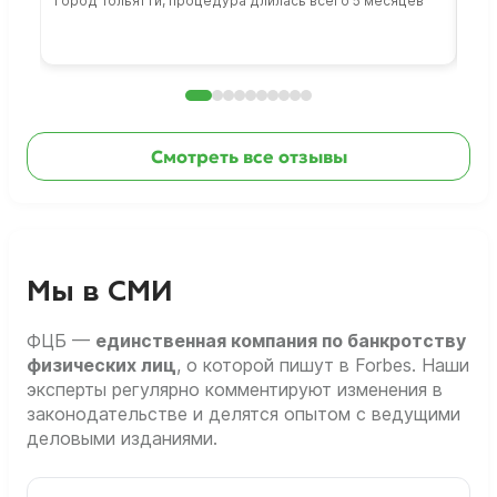
Город Тольятти, процедура длилась всего 5 месяцев
Сто
раб
Смотреть все отзывы
Мы в СМИ
ФЦБ —
единственная компания по банкротству
физических лиц
, о которой пишут в Forbes. Наши
эксперты регулярно комментируют изменения в
законодательстве и делятся опытом с ведущими
деловыми изданиями.