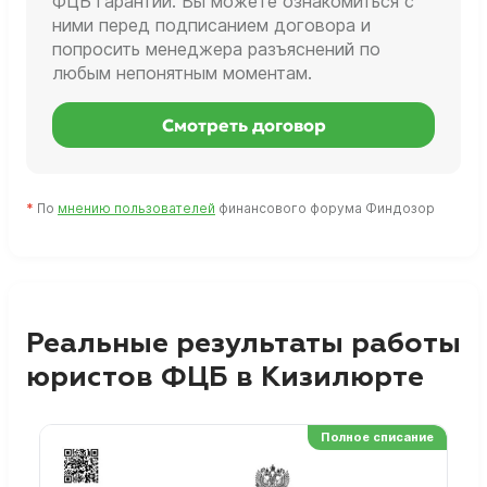
ФЦБ гарантии. Вы можете ознакомиться с
ними перед подписанием договора и
попросить менеджера разъяснений по
любым непонятным моментам.
Смотреть договор
*
По
мнению пользователей
финансового форума Финдозор
Реальные результаты работы
юристов ФЦБ в Кизилюрте
Полное списание
Ре