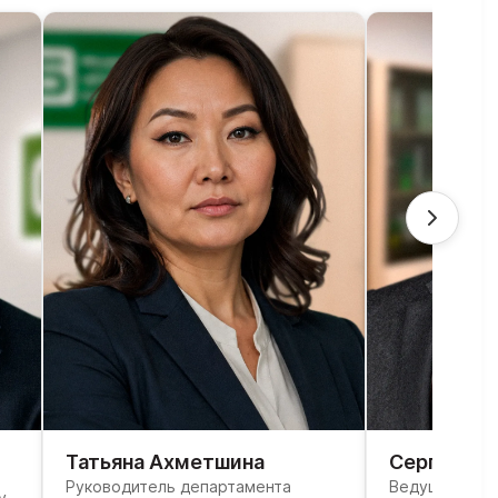
Татьяна Ахметшина
Сергей Ив
Руководитель департамента
Ведущий юри
у