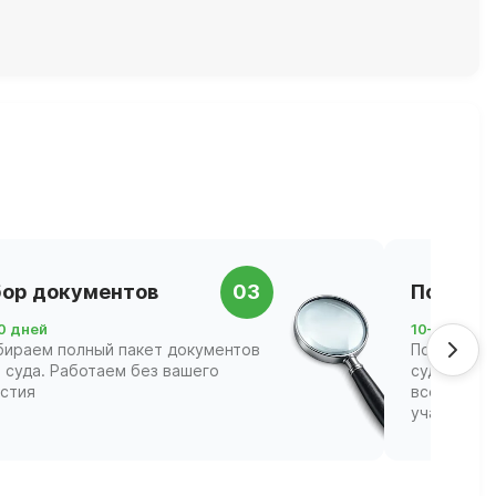
ор документов
03
Подача 
0 дней
10–21 день
бираем полный пакет документов
Подаём за
 суда. Работаем без вашего
суд и соп
астия
всех этапа
участвова