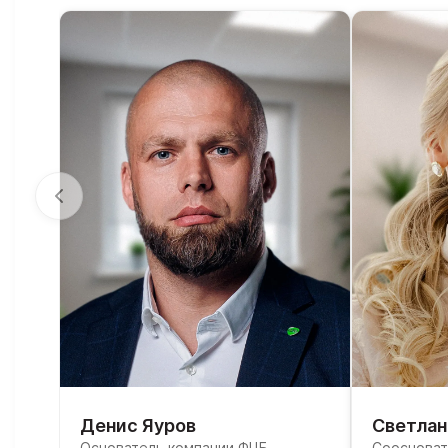
Денис Яуров
Светлан
Основатель компании ФЦБ,
Соосноват