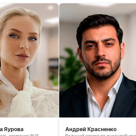
а Яурова
Андрей Красненко
ель компании ФЦБ,
Ведущий юрист по внесудебном