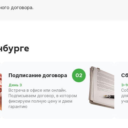
ного договора.
нбурге
Подписание договора
02
Сб
День 3
3–1
Встреча в офисе или онлайн.
Со
Подписываем договор, в котором
для
фиксируем полную цену и даем
уч
гарантию