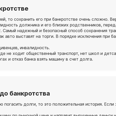
нкротстве
й, то сохранить его при банкротстве очень сложно. Ве
идность должника и его близких родственников, перед
ут. Самый надежный и безопасный способ сохранения тр
ак авто выставят на торги. В порядке исключения при б
ивенцев, инвалидность.
 где не ходит общественный транспорт, нет школ и детс
ах и отказ банка взять машину в счет долга.
 до банкротства
 погасить долги, то это положительная история. Если 
шину по рыночной цене и направит вырученные деньги н