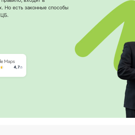
 правило, входит в
. Но есть законные способы
ФЦБ.
4,7
/5