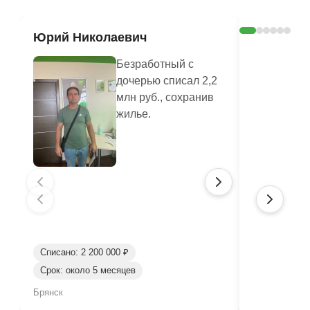
Юрий Николаевич
Валенти
Безработный с
дочерью списал 2,2
млн руб., сохранив
жилье.
Списано: 2 200 000 ₽
Срок: около 5 месяцев
Списано: 80
Брянск
Брянск