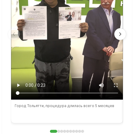
Город Тольятти, процедура длилась всего 5 месяцев
Сто
раб