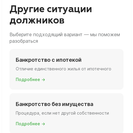
вы фактически живёте, есть ли ещё объекты
Другие ситуации
и какова их площадь и статус.
должников
Выберите подходящий вариант — мы поможем
разобраться
Банкротство с ипотекой
Отличие единственного жилья от ипотечного
Подробнее →
Банкротство без имущества
Процедура, если нет другой собственности
Подробнее →