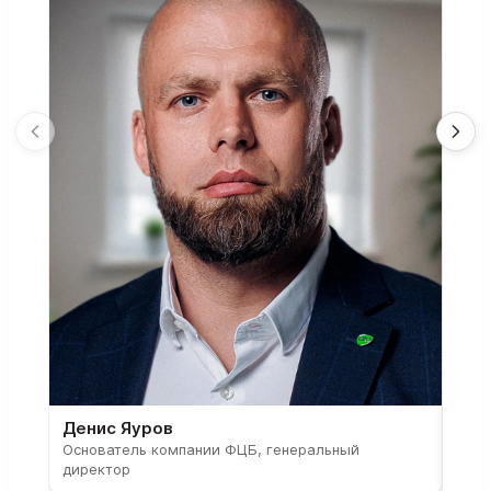
Денис Яуров
Све
Основатель компании ФЦБ, генеральный
Соос
директор
парт