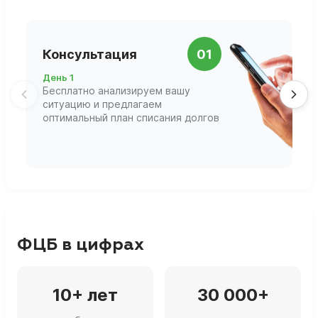
П
Консультация
01
д
День 1
Д
Бесплатно анализируем вашу
В
ситуацию и предлагаем
П
оптимальный план списания долгов
ф
г
ФЦБ в цифрах
10+ лет
30 000+