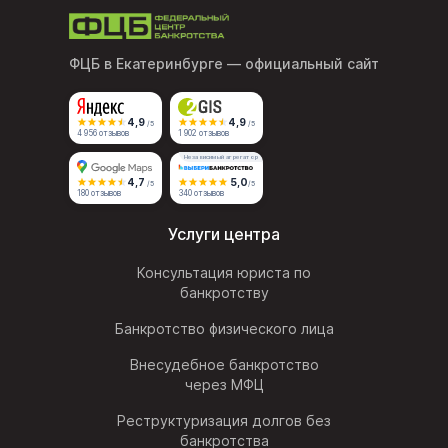
ФЦБ в Екатеринбурге
— официальный сайт
4,9
4,9
/5
/5
4 956 отзывов
1 902 отзывов
Независимый агрегатор
4,7
5,0
/5
/5
180 отзывов
340 отзывов
Услуги центра
Консультация юриста по
банкротству
Банкротство физического лица
Внесудебное банкротство
через МФЦ
Реструктуризация долгов без
банкротства