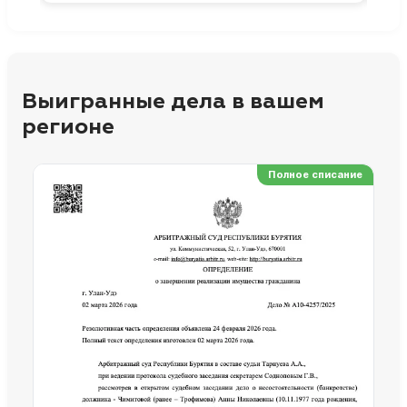
Выигранные дела в вашем
регионе
Полное списание
Ре
Но
Сп