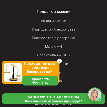
Полезные ссылки
Акции и скидки
Калькулятор банкротства
Банкротство в рассрочку
Мы в СМИ
Блог компании ФЦБ
Подходит ли вам
Наши сотрудники
процедура
банкротства?
Вакансии
Проверить
Франшиза
бесплатно
КАЛЬКУЛЯТОР БАНКРОТСТВА
Во сколько вам обойдется процедура?
Шаблоны документов