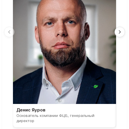
Денис Яуров
Све
Основатель компании ФЦБ, генеральный
Соос
директор
парт