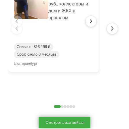
руб., коллекторы и
долги ЖКХ в
прошлом.
Списано: 813 198 ₽
Списано: 41
Срок: около 8 месяцев
Срок: окол
Екатеринбург
Нижний Таги
Смотреть все кейсы