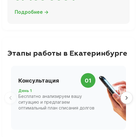
Подробнее →
Этапы работы в Екатеринбурге
П
Консультация
01
д
День 1
Д
Бесплатно анализируем вашу
В
ситуацию и предлагаем
П
оптимальный план списания долгов
ф
г