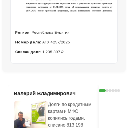
Регион:
Республика Бурятия
Номер дела:
А10-4257/2025
Списан долг:
1 235 397 ₽
Ознакомиться с делом →
Валерий Владимирович
Шерстян
Василье
Долги по кредитным
картам и МФО
копились годами,
списано 813 198