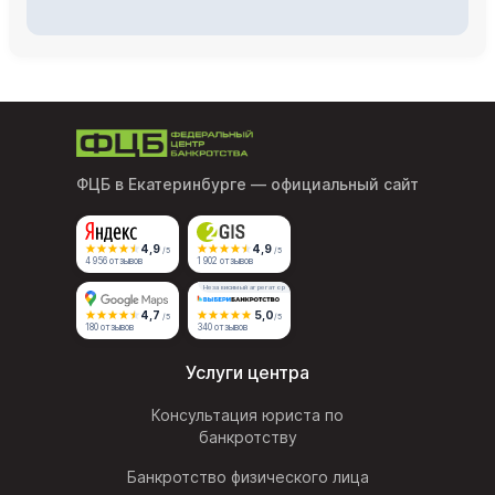
ФЦБ в Екатеринбурге
— официальный сайт
4,9
4,9
/5
/5
4 956 отзывов
1 902 отзывов
Независимый агрегатор
4,7
5,0
/5
/5
180 отзывов
340 отзывов
Услуги центра
Консультация юриста по
банкротству
Банкротство физического лица