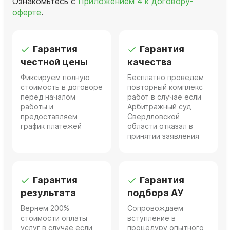
Ознакомьтесь с
Приложением 4 к договору-
оферте
.
Гарантия
Гарантия
честной цены
качества
Фиксируем полную
Бесплатно проведем
стоимость в договоре
повторный комплекс
перед началом
работ в случае если
работы и
Арбитражный суд
предоставляем
Свердловской
график платежей
области отказал в
принятии заявления
Гарантия
Гарантия
результата
подбора АУ
Вернем 200%
Сопровождаем
стоимости оплаты
вступление в
услуг в случае если
процедуру опытного