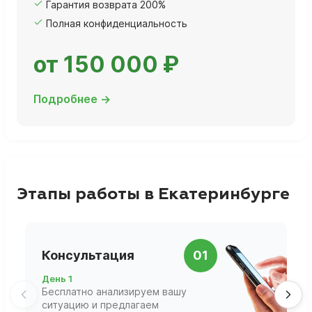
Гарантия возврата 200%
Полная конфиденциальность
от 150 000 ₽
Подробнее →
Этапы работы в Екатеринбурге
П
Консультация
01
д
День 1
Д
Бесплатно анализируем вашу
В
ситуацию и предлагаем
П