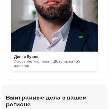
Денис Яуров
Све
Основатель компании ФЦБ, генеральный
Соос
директор
парт
Выигранные дела в вашем
регионе