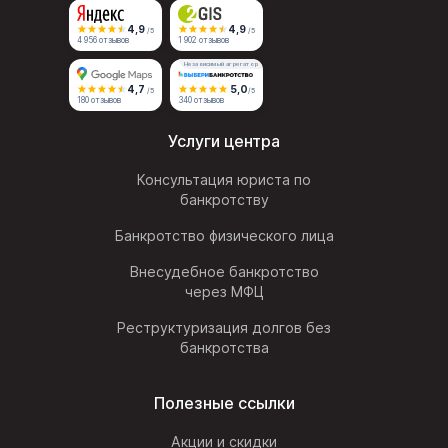
4,9
4,9
/5
/5
4 956 отзывов
1 902 отзывов
Независимый агрегатор
4,7
5,0
/5
/5
180 отзывов
340 отзывов
Услуги центра
Консультация юриста по
банкротству
Банкротство физического лица
Внесудебное банкротство
через МФЦ
Реструктуризация долгов без
банкротства
Полезные ссылки
Акции и скидки