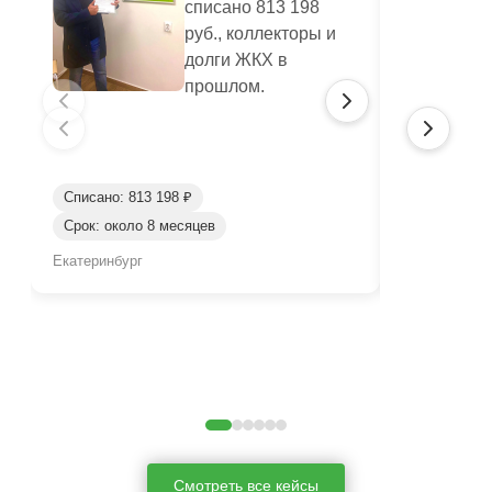
списано 813 198
руб., коллекторы и
долги ЖКХ в
прошлом.
Списано: 813 198 ₽
Списано: 41
Срок: около 8 месяцев
Срок: окол
Екатеринбург
Нижний Таги
Смотреть все кейсы