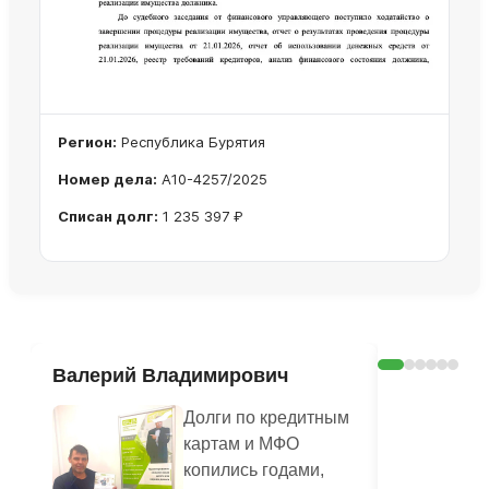
Регион:
Республика Бурятия
Номер дела:
А10-4257/2025
Списан долг:
1 235 397 ₽
Ознакомиться с делом →
Валерий Владимирович
Шерстян
Василье
Долги по кредитным
картам и МФО
копились годами,