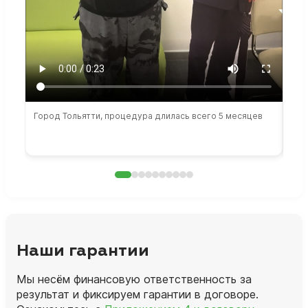
Город Тольятти, процедура длилась всего 5 месяцев
Сто
раб
Наши гарантии
Мы несём финансовую ответственность за
результат и фиксируем гарантии в договоре.