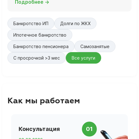
Подробнее →
Банкротство ИП
Долги по ЖКХ
Ипотечное банкротство
Банкротство пенсионера
Самозанятые
С просрочкой >3 мес
Все услуги
Как мы работаем
П
Консультация
01
д