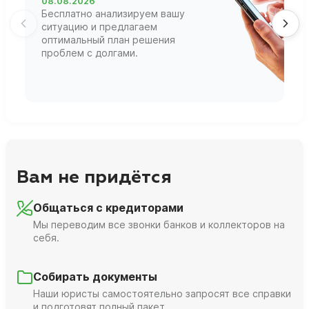
08.08.2026
1
Бесплатно анализируем вашу
В
ситуацию и предлагаем
П
оптимальный план решения
ф
проблем с долгами.
г
Вам не придётся
Общаться с кредиторами
Мы переводим все звонки банков и коллекторов на
себя.
Собирать документы
Наши юристы самостоятельно запросят все справки
и подготовят полный пакет.