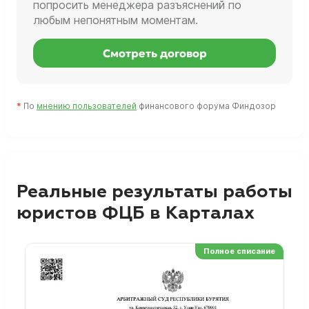
попросить менеджера разъяснений по
любым непонятным моментам.
Смотреть договор
*
По
мнению пользователей
финансового форума Финдозор
Реальные результаты работы
юристов ФЦБ в Карталах
Полное списание
Ре
Но
Сп