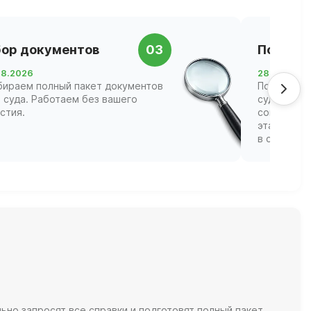
ор документов
03
Подача 
08.2026
28.08.2026
бираем полный пакет документов
Подаём за
 суда. Работаем без вашего
суд Челяб
стия.
сопровожд
этапах, ва
в судебных
но запросят все справки и подготовят полный пакет.