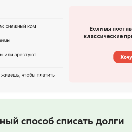
как снежный ком
Если вы постав
классические при
аймы
ты или арестуют
Хочу
 живешь, чтобы платить
ный способ списать долги