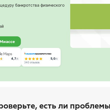
оцедуру банкротства физического
ей
 Миассе
4,7
5,0
/5
/5
340 отзывов
роверьте, есть ли проблемы