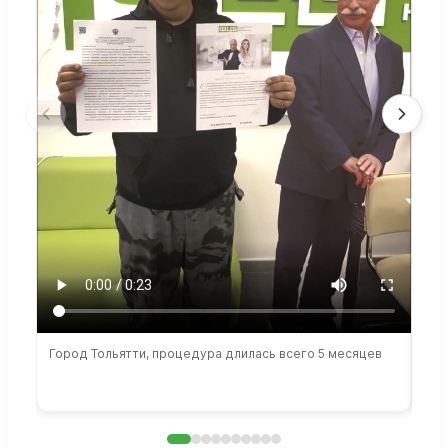
Город Тольятти, процедура длилась всего 5 месяцев
Сто
раб