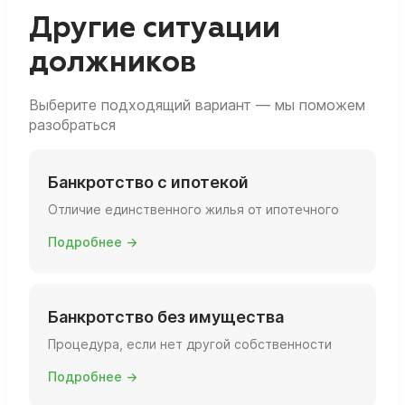
вы фактически живёте, есть ли ещё объекты
Другие ситуации
и какова их площадь и статус.
должников
Выберите подходящий вариант — мы поможем
разобраться
Банкротство с ипотекой
Отличие единственного жилья от ипотечного
Подробнее →
Банкротство без имущества
Процедура, если нет другой собственности
Подробнее →