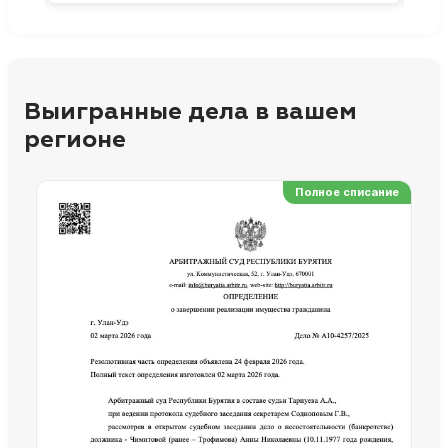
Выигранные дела в вашем
регионе
Полное списание
Ре
Но
Сп