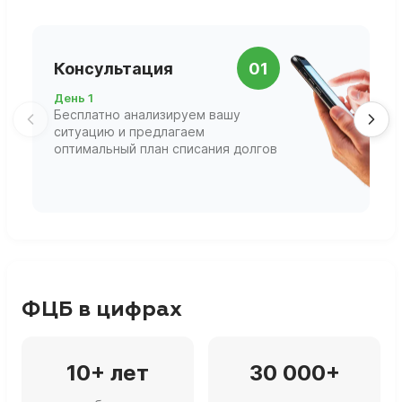
П
Консультация
01
д
День 1
Д
Бесплатно анализируем вашу
В
ситуацию и предлагаем
П
оптимальный план списания долгов
ф
г
ФЦБ в цифрах
10+ лет
30 000+