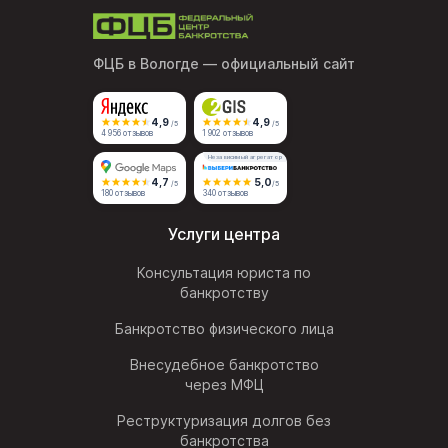
ФЦБ в Вологде
— официальный сайт
4,9
4,9
/5
/5
4 956 отзывов
1 902 отзывов
Независимый агрегатор
4,7
5,0
/5
/5
180 отзывов
340 отзывов
Услуги центра
Консультация юриста по
банкротству
Банкротство физического лица
Внесудебное банкротство
через МФЦ
Реструктуризация долгов без
банкротства