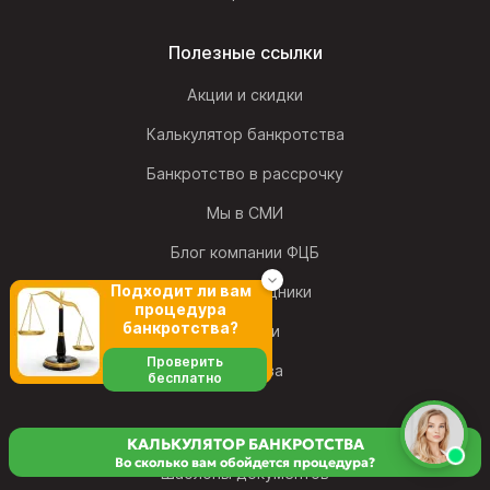
Полезные ссылки
Акции и скидки
Калькулятор банкротства
Банкротство в рассрочку
Мы в СМИ
Блог компании ФЦБ
Подходит ли вам
Наши сотрудники
процедура
банкротства?
Вакансии
Проверить
Франшиза
бесплатно
КАЛЬКУЛЯТОР БАНКРОТСТВА
Во сколько вам обойдется процедура?
Шаблоны документов