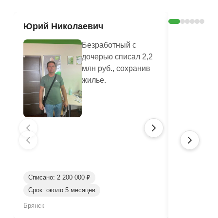
Юрий Николаевич
Валенти
Безработный с
дочерью списал 2,2
млн руб., сохранив
жилье.
Списано: 2 200 000 ₽
Срок: около 5 месяцев
Списано: 80
Брянск
Брянск