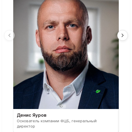
Денис Яуров
Све
Основатель компании ФЦБ, генеральный
Соос
директор
парт