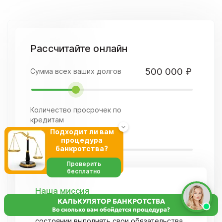
Рассчитайте онлайн
500 000 ₽
Сумма всех ваших долгов
Количество просрочек по
кредитам
3 месяца
Подходит ли вам
процедура
банкротства?
Проверить
бесплатно
Наша миссия
Граждане РФ которые столкнулись с
КАЛЬКУЛЯТОР БАНКРОТСТВА
Во сколько вам обойдется процедура?
финансовыми проблемами и не в
состоянии выполнять свои обязательства