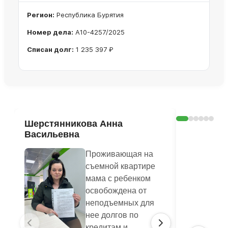
Регион:
Республика Бурятия
Номер дела:
А10-4257/2025
Списан долг:
1 235 397 ₽
Ознакомиться с делом →
Шерстянникова Анна
Печагина
Васильевна
Василье
Проживающая на
съемной квартире
мама с ребенком
освобождена от
неподъемных для
нее долгов по
кредитам и