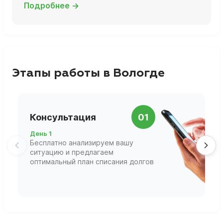
Подробнее →
Этапы работы в Вологде
П
Консультация
01
д
День 1
Д
Бесплатно анализируем вашу
В
ситуацию и предлагаем
П
оптимальный план списания долгов
ф
г