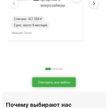
микрозаймам.
Списано: 417 559 ₽
Списано: 95
Срок: около 9 месяцев
Срок: окол
Нижний Тагил
Нижний Таги
Смотреть все кейсы
Почему выбирают нас