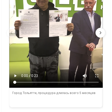
Город Тольятти, процедура длилась всего 5 месяцев
Сто
раб