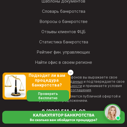
Шаблоны документов
Словарь банкротства
Вопросы о банкротстве
Отзывы клиентов ФЦБ
Статистика банкротства
Рейтинг фин. управляющих
Найти офис в своем регионе
Подходит ли вам
Позвонив на один из номеров телефонов вы выражаете свое
процедура
согласие на обработку персональных данных
и подтверждаете свое
банкротства?
согласие с
политикой конфиденциальности
и принимаете условия
Пользовательского соглашения
.
Проверить
Информация на веб-странице не является публичной офертой и
бесплатно
рекламным предложением.
8 (800) 511-11-00
КАЛЬКУЛЯТОР БАНКРОТСТВА
бесплатная горячая линия
Во сколько вам обойдется процедура?