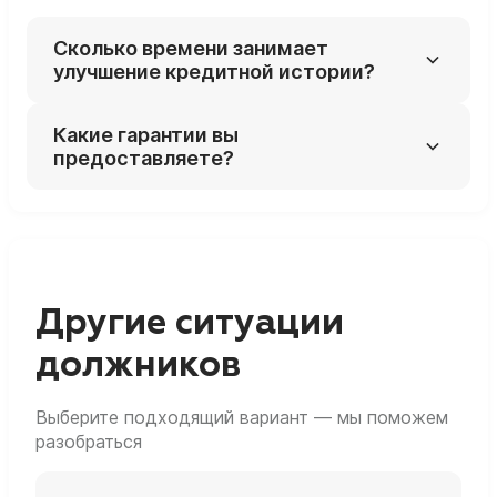
Сколько времени занимает
улучшение кредитной истории?
Срок зависит от сложности вашего случая,
Какие гарантии вы
но в среднем процесс занимает от 6
предоставляете?
месяцев.
Мы работаем по договору и даем гарантию
того, что актуализируем данные в вашей
кредитной истории. Если кредитная история
содержит ошибки - мы их исправим!
Другие ситуации
должников
Выберите подходящий вариант — мы поможем
разобраться