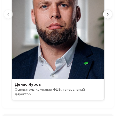
Денис Яуров
Све
Основатель компании ФЦБ, генеральный
Соос
директор
парт