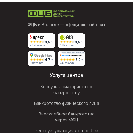
ФЦБ в Вологде
— официальный сайт
4,9
4,9
/5
/5
4 956 отзывов
1 902 отзывов
Независимый агрегатор
4,7
5,0
/5
/5
180 отзывов
340 отзывов
Услуги центра
Консультация юриста по
банкротству
Банкротство физического лица
Внесудебное банкротство
через МФЦ
Реструктуризация долгов без