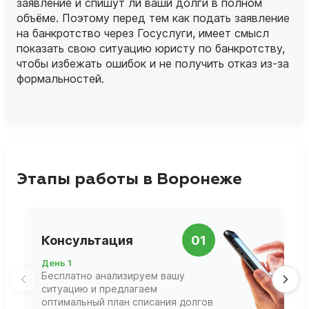
заявление и спишут ли ваши долги в полном
объёме. Поэтому перед тем как подать заявление
на банкротство через Госуслуги, имеет смысл
показать свою ситуацию юристу по банкротству,
чтобы избежать ошибок и не получить отказ из‑за
формальностей.
Этапы работы в Воронеже
П
Консультация
01
д
День 1
Д
Бесплатно анализируем вашу
В
ситуацию и предлагаем
П
оптимальный план списания долгов
ф