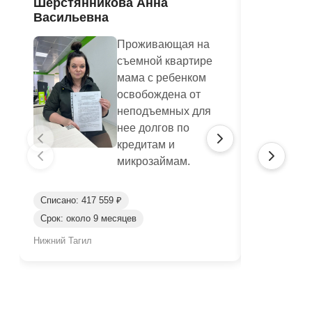
Шерстянникова Анна
Печагина
Васильевна
Василье
Проживающая на
съемной квартире
мама с ребенком
освобождена от
неподъемных для
нее долгов по
кредитам и
микрозаймам.
Списано: 417 559 ₽
Списано: 95
Срок: около 9 месяцев
Срок: окол
Нижний Тагил
Нижний Таги