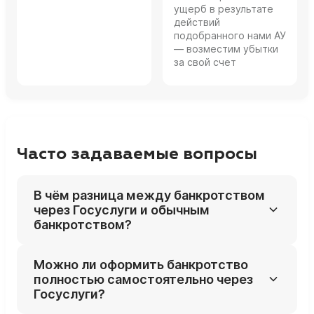
ущерб в результате
действий
подобранного нами АУ
— возместим убытки
за свой счет
Часто задаваемые вопросы
В чём разница между банкротством
через Госуслуги и обычным
банкротством?
Через Госуслуги вы подаёте заявление и
Можно ли оформить банкротство
часть документов онлайн, а не лично
полностью самостоятельно через
несёте их в суд. Сама процедура,
Госуслуги?
требования к должнику, последствия и