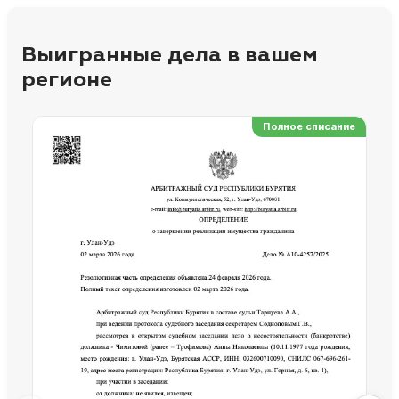
Выигранные дела в вашем
регионе
Полное списание
Ре
Но
Сп