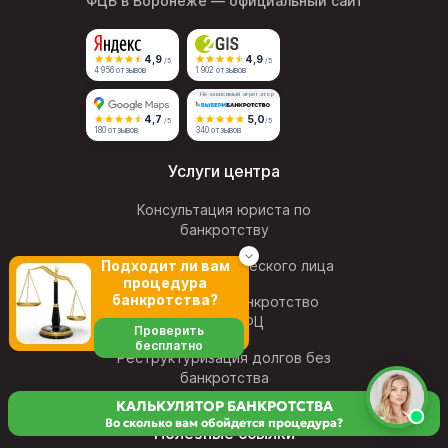
ФЦБ в Воронеже
— официальный сайт
4,9
4,9
/5
/5
4 956 отзывов
1 902 отзывов
Независимый агрегатор
4,7
5,0
/5
/5
180 отзывов
340 отзывов
Услуги центра
Консультация юриста по
банкротству
Банкротство физического лица
Подходит ли вам
процедура
банкротства?
Внесудебное банкротство
через МФЦ
Проверить
бесплатно
Реструктуризация долгов без
банкротства
КАЛЬКУЛЯТОР БАНКРОТСТВА
Во сколько вам обойдется процедура?
Полезные ссылки