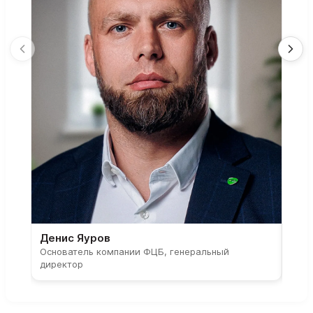
Денис Яуров
Све
Основатель компании ФЦБ, генеральный
Соос
директор
парт