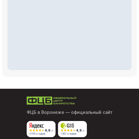
ФЦБ в Воронеже
— официальный сайт
4,9
4,9
/5
/5
4 956 отзывов
1 902 отзывов