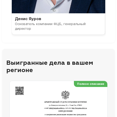
Денис Яуров
Све
Основатель компании ФЦБ, генеральный
Соос
директор
парт
Выигранные дела в вашем
регионе
Полное списание
Ре
Но
Сп