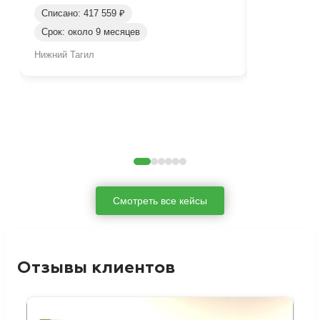
Списано: 417 559 ₽
Списано: 95
Срок: около 9 месяцев
Срок: окол
Нижний Тагил
Нижний Таги
Смотреть все кейсы
Отзывы клиентов