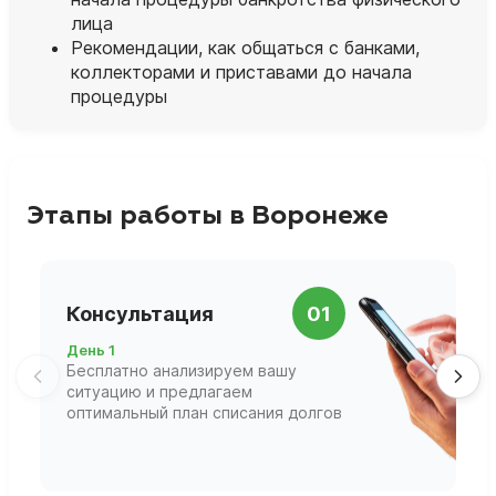
лица
Рекомендации, как общаться с банками,
коллекторами и приставами до начала
процедуры
Этапы работы в Воронеже
П
Консультация
01
д
День 1
Д
Бесплатно анализируем вашу
В
ситуацию и предлагаем
П
оптимальный план списания долгов
ф
г