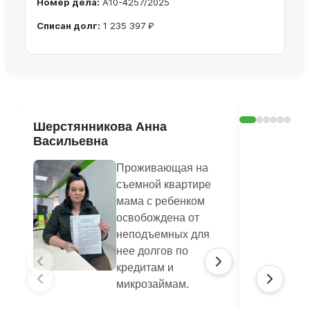
Номер дела:
А10-4257/2025
Списан долг:
1 235 397 ₽
Ознакомиться с делом →
Шерстянникова Анна
Печагина
Васильевна
Василье
Проживающая на
съемной квартире
мама с ребенком
освобождена от
неподъемных для
нее долгов по
кредитам и
микрозаймам.