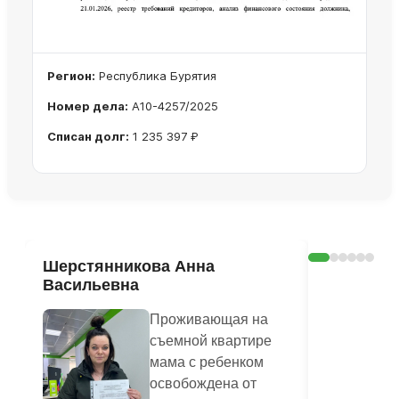
Регион:
Республика Бурятия
Номер дела:
А10-4257/2025
Списан долг:
1 235 397 ₽
Ознакомиться с делом →
Шерстянникова Анна
Печагина
Васильевна
Василье
Проживающая на
съемной квартире
мама с ребенком
освобождена от