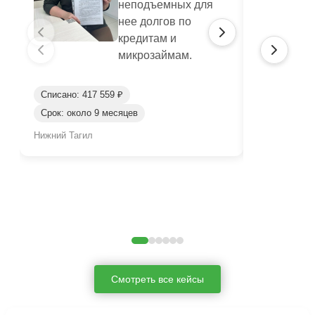
неподъемных для
нее долгов по
кредитам и
микрозаймам.
Списано: 417 559 ₽
Списано: 95
Срок: около 9 месяцев
Срок: окол
Нижний Тагил
Нижний Таги
Смотреть все кейсы