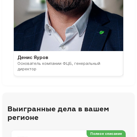
Денис Яуров
Све
Основатель компании ФЦБ, генеральный
Соос
директор
парт
Выигранные дела в вашем
регионе
Полное списание