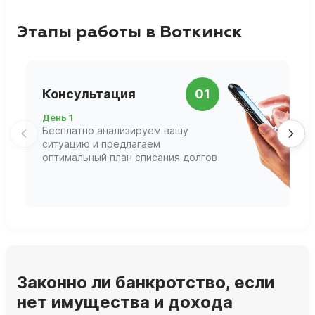
Этапы работы в Воткинск
П
Консультация
01
д
День 1
Д
Бесплатно анализируем вашу
В
ситуацию и предлагаем
П
оптимальный план списания долгов
ф
г
Законно ли банкротство, если
нет имущества и дохода