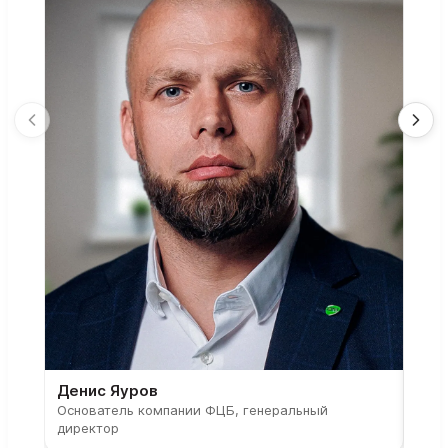
Денис Яуров
Све
Основатель компании ФЦБ, генеральный
Соос
директор
парт