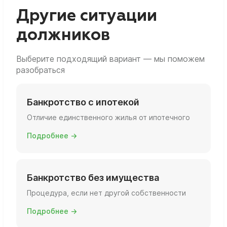
вы фактически живёте, есть ли ещё объекты
Другие ситуации
и какова их площадь и статус.
должников
Выберите подходящий вариант — мы поможем
разобраться
Банкротство с ипотекой
Отличие единственного жилья от ипотечного
Подробнее →
Банкротство без имущества
Процедура, если нет другой собственности
Подробнее →