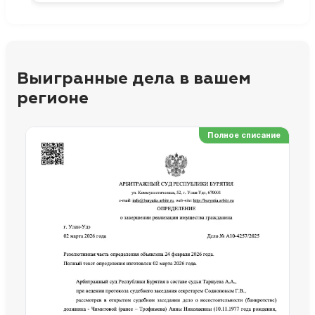
Выигранные дела в вашем
регионе
Полное списание
Ре
Но
Сп