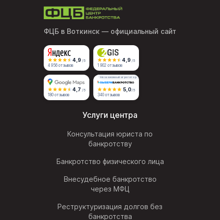
ФЦБ в Воткинск
— официальный сайт
4,9
4,9
/5
/5
4 956 отзывов
1 902 отзывов
Независимый агрегатор
4,7
5,0
/5
/5
180 отзывов
340 отзывов
Услуги центра
Консультация юриста по
банкротству
Банкротство физического лица
Внесудебное банкротство
через МФЦ
Реструктуризация долгов без
банкротства