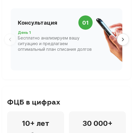
П
Консультация
01
д
День 1
Д
Бесплатно анализируем вашу
В
ситуацию и предлагаем
П
оптимальный план списания долгов
ф
г
ФЦБ в цифрах
10+ лет
30 000+