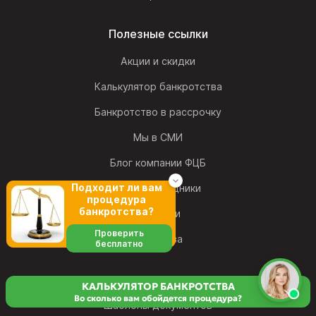
Полезные ссылки
Акции и скидки
Калькулятор банкротства
Банкротство в рассрочку
Мы в СМИ
Блог компании ФЦБ
Подходит ли вам
Наши сотрудники
процедура
банкротства?
Вакансии
Проверить
Франшиза
бесплатно
КАЛЬКУЛЯТОР БАНКРОТСТВА
Во сколько вам обойдется процедура?
Шаблоны документов