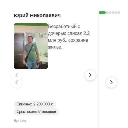
Юрий Николаевич
Валенти
Безработный с
дочерью списал 2,2
млн руб., сохранив
жилье.
Списано: 2 200 000 ₽
Срок: около 5 месяцев
Списано: 80
Брянск
Брянск