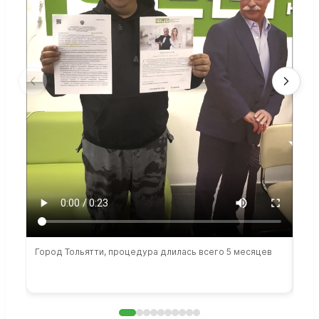
Город Тольятти, процедура длилась всего 5 месяцев
Сто
раб