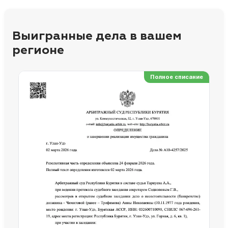
Выигранные дела в вашем
регионе
Полное списание
Ре
Но
Сп