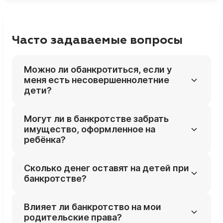
Часто задаваемые вопросы
Можно ли обанкротиться, если у
меня есть несовершеннолетние
дети?
Да, наличие детей не мешает банкротству,
Могут ли в банкротстве забрать
а закон отдельно защищает их интересы в
имущество, оформленное на
процедуре.
ребёнка?
Нет, имущество ребёнка не включают в
Сколько денег оставят на детей при
конкурсную массу и не обращают в счёт
банкротстве?
долгов родителя, за исключением редких
случаев злоупотреблений.
Как минимум — прожиточный минимум на
Влияет ли банкротство на мои
должника и на каждого ребёнка, с учётом
родительские права?
региональных норм и реального дохода.