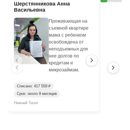
Шерстянникова Анна
Печагина
Васильевна
Василье
Проживающая на
съемной квартире
мама с ребенком
освобождена от
неподъемных для
нее долгов по
кредитам и
микрозаймам.
Списано: 417 559 ₽
Списано: 95
Срок: около 9 месяцев
Срок: окол
Нижний Тагил
Нижний Таги