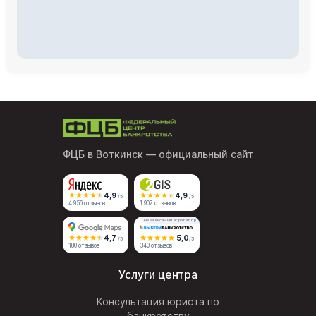
ФЦБ в Воткинск
— официальный сайт
4,9
4,9
/5
/5
4 956 отзывов
1 902 отзывов
Независимый агрегатор
4,7
5,0
/5
/5
180 отзывов
340 отзывов
Услуги центра
Консультация юриста по
банкротству