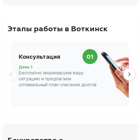
Этапы работы в Воткинск
П
Консультация
01
д
День 1
Д
Бесплатно анализируем вашу
В
ситуацию и предлагаем
П
оптимальный план списания долгов
ф
г