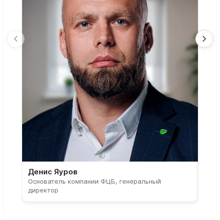
Денис Яуров
Све
Основатель компании ФЦБ, генеральный
Соос
директор
парт