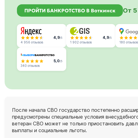
От 5
ПРОЙТИ БАНКРОТСТВО В Воткинск
4,9
4,9
/5
/5
4 956 отзывов
1 902 отзывов
180 отзывов
5,0
/5
340 отзывов
После начала СВО государство постепенно расшир
предусмотрены специальные условия внесудебного 
ветеран СВО может не только приостановить давле
выплаты и социальные льготы.