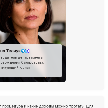
на Ткачук
оводитель департамента
ровождения банкротства,
ктикующий юрист
ит процедура и какие доходы можно трогать. Для