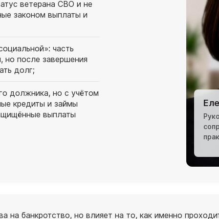
атус ветерана СВО и не
ные законом выплаты и
социальной»: часть
, но после завершения
ать долг;
ого должника, но с учётом
Еле
ные кредиты и займы
защищённые выплаты
Рук
соп
пра
а на банкротство, но влияет на то, как именно проход