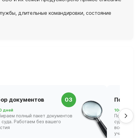
службы, длительные командировки, состояние
ор документов
03
Подача 
0 дней
10–21 день
бираем полный пакет документов
Подаём за
 суда. Работаем без вашего
суд и соп
астия
всех этапа
участвова