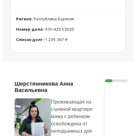
Регион:
Республика Бурятия
Номер дела:
А10-4257/2025
Списан долг:
1 235 397 ₽
Ознакомиться с делом →
Шерстянникова Анна
Печагина
Васильевна
Василье
Проживающая на
съемной квартире
мама с ребенком
освобождена от
неподъемных для