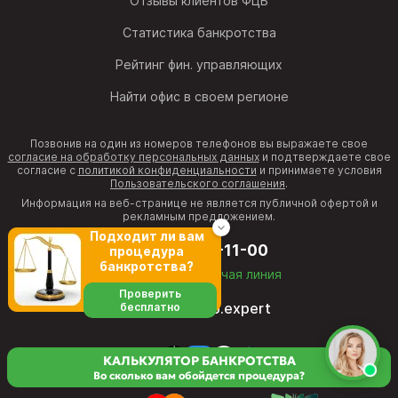
Отзывы клиентов ФЦБ
Статистика банкротства
Рейтинг фин. управляющих
Найти офис в своем регионе
Позвонив на один из номеров телефонов вы выражаете свое
согласие на обработку персональных данных
и подтверждаете свое
согласие с
политикой конфиденциальности
и принимаете условия
Пользовательского соглашения
.
Информация на веб-странице не является публичной офертой и
рекламным предложением.
Подходит ли вам
8 (800) 511-11-00
процедура
банкротства?
бесплатная горячая линия
Проверить
director@fcb.expert
бесплатно
КАЛЬКУЛЯТОР БАНКРОТСТВА
Во сколько вам обойдется процедура?