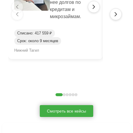
нее долгов по
кредитам и
микрозаймам.
Списано: 417 559 ₽
Списано: 95
Срок: около 9 месяцев
Срок: окол
Нижний Тагил
Нижний Таги
Смотреть все кейсы