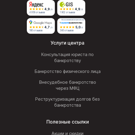
4,9
4,9
/5
/5
4 956 отзывов
1 902 отзывов
Независимый агрегатор
4,7
5,0
/5
/5
180 отзывов
340 отзывов
Услуги центра
Консультация юриста по
банкротству
Банкротство физического лица
Внесудебное банкротство
через МФЦ
Реструктуризация долгов без
банкротства
Полезные ссылки
Акции и скидки