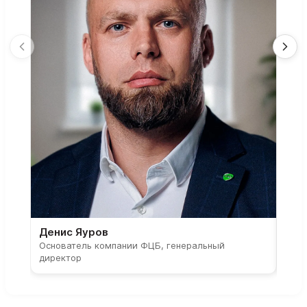
Денис Яуров
Све
Основатель компании ФЦБ, генеральный
Соос
директор
парт