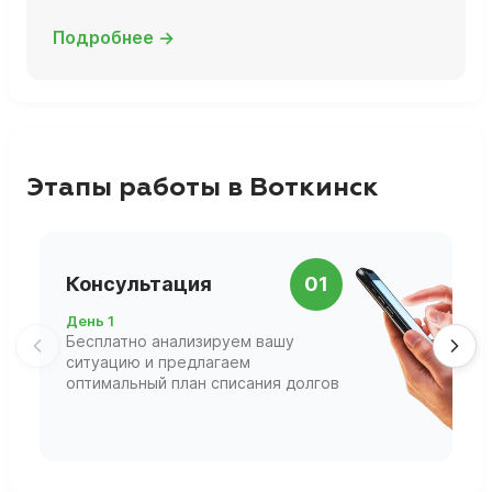
Подробнее →
Этапы работы в Воткинск
П
Консультация
01
д
День 1
Д
Бесплатно анализируем вашу
В
ситуацию и предлагаем
П
оптимальный план списания долгов
ф
г