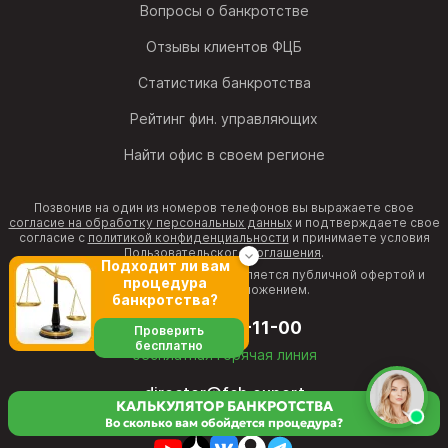
Вопросы о банкротстве
Отзывы клиентов ФЦБ
Статистика банкротства
Рейтинг фин. управляющих
Найти офис в своем регионе
Позвонив на один из номеров телефонов вы выражаете свое
согласие на обработку персональных данных
и подтверждаете свое
согласие с
политикой конфиденциальности
и принимаете условия
Пользовательского соглашения
.
Подходит ли вам
Информация на веб-странице не является публичной офертой и
процедура
рекламным предложением.
банкротства?
8 (800) 511-11-00
Проверить
бесплатно
бесплатная горячая линия
director@fcb.expert
КАЛЬКУЛЯТОР БАНКРОТСТВА
Во сколько вам обойдется процедура?