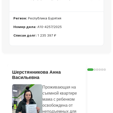
Регион:
Республика Бурятия
Номер дела:
А10-4257/2025
Списан долг:
1 235 397 ₽
Ознакомиться с делом →
Шерстянникова Анна
Печагина
Васильевна
Василье
Проживающая на
съемной квартире
мама с ребенком
освобождена от
неподъемных для