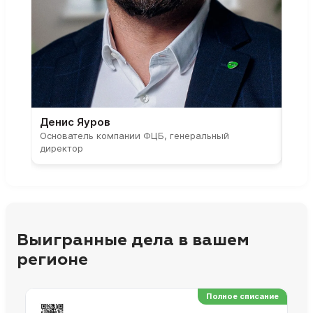
Денис Яуров
Све
Основатель компании ФЦБ, генеральный
Соос
директор
парт
Выигранные дела в вашем
регионе
Полное списание
Ре