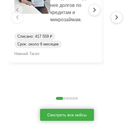
нее долгов по
кредитам и
микрозаймам.
Списано: 417 559 ₽
Списано: 95
Срок: около 9 месяцев
Срок: окол
Нижний Тагил
Нижний Таги
Смотреть все кейсы