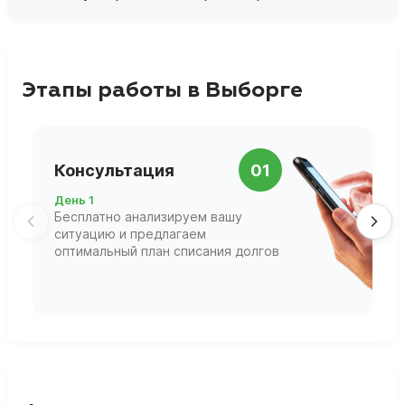
Этапы работы в Выборге
П
Консультация
01
д
День 1
Д
Бесплатно анализируем вашу
В
ситуацию и предлагаем
П
оптимальный план списания долгов
ф
г