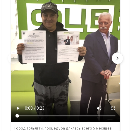
Город Тольятти, процедура длилась всего 5 месяцев
Сто