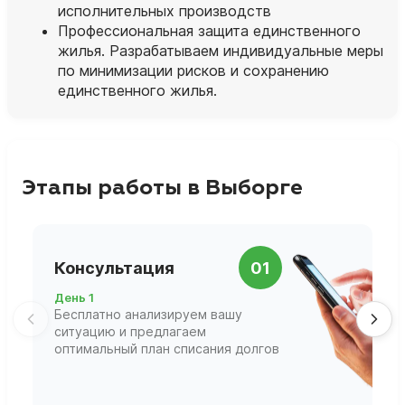
исполнительных производств
Профессиональная защита единственного
жилья. Разрабатываем индивидуальные меры
по минимизации рисков и сохранению
единственного жилья.
Этапы работы в Выборге
П
Консультация
01
д
День 1
Д
Бесплатно анализируем вашу
В
ситуацию и предлагаем
П
оптимальный план списания долгов
ф
г