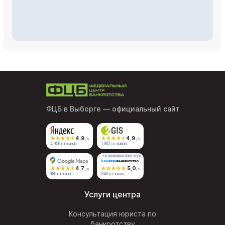
ФЦБ в Выборге
— официальный сайт
4,9
4,9
/5
/5
4 956 отзывов
1 902 отзывов
Независимый агрегатор
4,7
5,0
/5
/5
180 отзывов
340 отзывов
Услуги центра
Консультация юриста по
банкротству