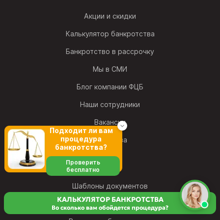
Акции и скидки
Калькулятор банкротства
Банкротство в рассрочку
Мы в СМИ
Блог компании ФЦБ
Наши сотрудники
Вакансии
Подходит ли вам
процедура
Франшиза
банкротства?
Проверить
бесплатно
Шаблоны документов
КАЛЬКУЛЯТОР БАНКРОТСТВА
Словарь банкротства
Во сколько вам обойдется процедура?