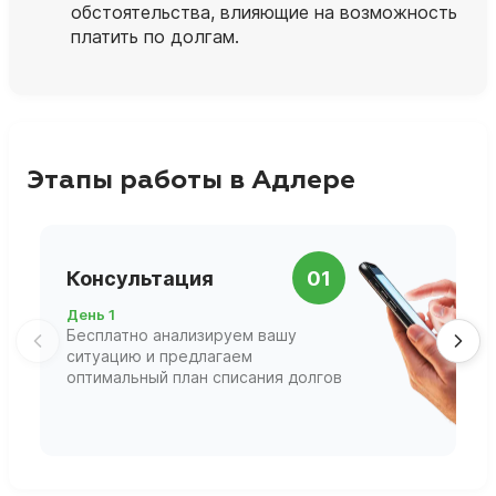
обстоятельства, влияющие на возможность
платить по долгам.
Этапы работы в Адлере
П
Консультация
01
д
День 1
Д
Бесплатно анализируем вашу
В
ситуацию и предлагаем
П
оптимальный план списания долгов
ф
г