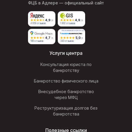
ФЦБ в Адлере
— официальный сайт
4,9
4,9
/5
/5
4 956 отзывов
1 902 отзывов
Независимый агрегатор
4,7
5,0
/5
/5
180 отзывов
340 отзывов
Услуги центра
Консультация юриста по
банкротству
Банкротство физического лица
Внесудебное банкротство
через МФЦ
Реструктуризация долгов без
банкротства
Полезные ссылки