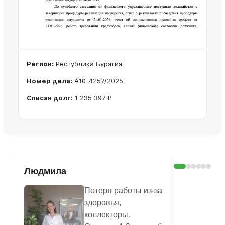
Регион:
Республика Бурятия
Номер дела:
А10-4257/2025
Списан долг:
1 235 397 ₽
Ознакомиться с делом →
Людмила
Шерстян
Василье
Потеря работы из-за
здоровья,
коллекторы.