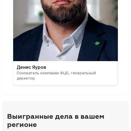
Денис Яуров
Све
Основатель компании ФЦБ, генеральный
Соос
директор
парт
Выигранные дела в вашем
регионе