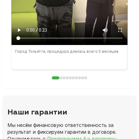
Город Тольятти, процедура длилась всего 5 месяцев
Сто
раб
Наши гарантии
Мы несём финансовую ответственность за
результат и фиксируем гарантии в договоре.
Ознакомьтесь с
Приложением 4 к договору-