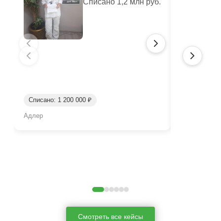
Списано 1,2 млн руб.
Списано: 41
Списано: 1 200 000 ₽
Срок: окол
Адлер
Нижний Таги
Смотреть все кейсы