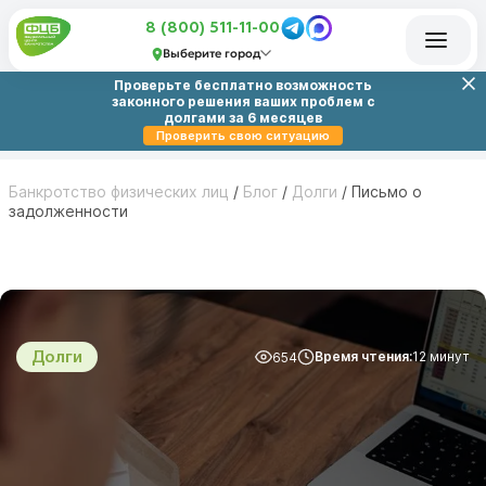
8 (800) 511-11-00
Выберите город
Проверьте бесплатно возможность
законного решения ваших проблем с
долгами за 6 месяцев
Проверить свою ситуацию
Банкротство физических лиц
/
Блог
/
Долги
/
Письмо о
задолженности
Долги
Время чтения:
12 минут
654