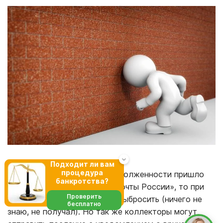
Подходит ли вам
процедура
Если письмо о взыскании задолженности пришло
банкротства?
как обычное отправление «Почты России», то при
Проверить
желании можно его просто выбросить (ничего не
бесплатно
знаю, не получал). Но так же коллекторы могут